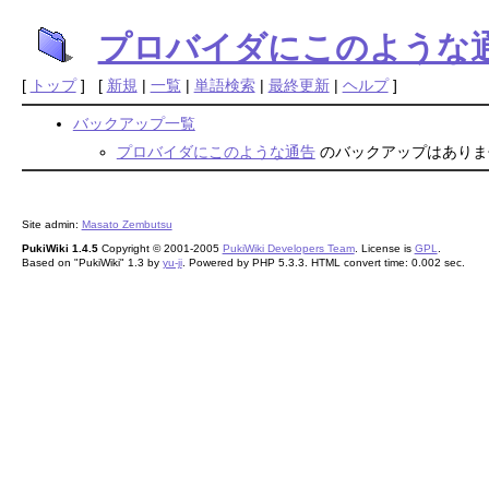
プロバイダにこのような
[
トップ
] [
新規
|
一覧
|
単語検索
|
最終更新
|
ヘルプ
]
バックアップ一覧
プロバイダにこのような通告
のバックアップはありま
Site admin:
Masato Zembutsu
PukiWiki 1.4.5
Copyright © 2001-2005
PukiWiki Developers Team
. License is
GPL
.
Based on "PukiWiki" 1.3 by
yu-ji
. Powered by PHP 5.3.3. HTML convert time: 0.002 sec.