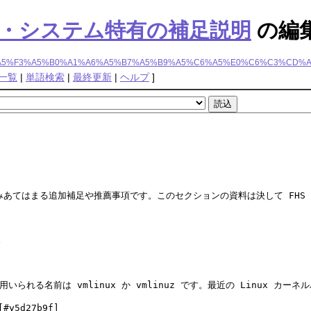
ング・システム特有の補足説明
の編
%A5%F3%A5%B0%A1%A6%A5%B7%A5%B9%A5%C6%A5%E0%C6%C3%CD
一覧
|
単語検索
|
最終更新
|
ヘルプ
]