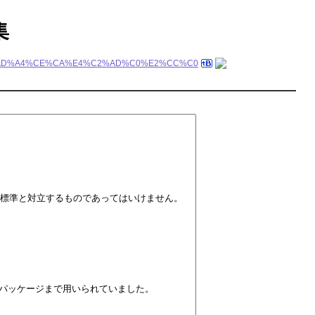
集
%AD%A4%CE%CA%E4%C2%AD%C0%E2%CC%C0