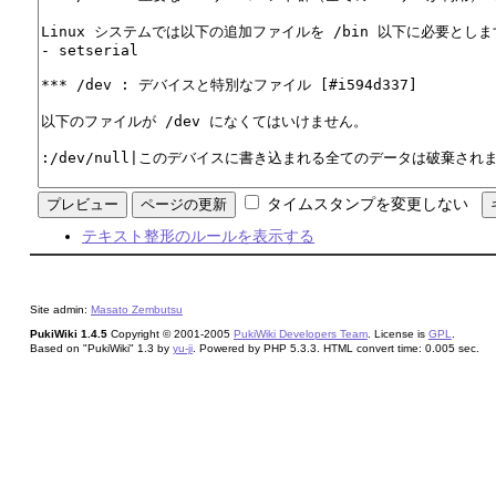
タイムスタンプを変更しない
テキスト整形のルールを表示する
Site admin:
Masato Zembutsu
PukiWiki 1.4.5
Copyright © 2001-2005
PukiWiki Developers Team
. License is
GPL
.
Based on "PukiWiki" 1.3 by
yu-ji
. Powered by PHP 5.3.3. HTML convert time: 0.005 sec.