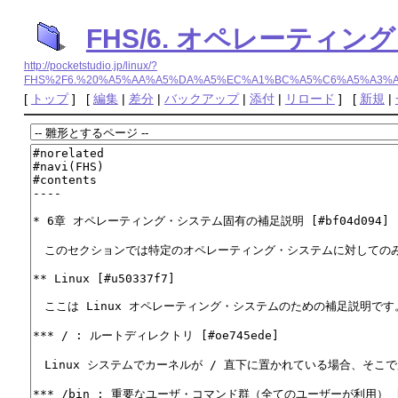
FHS/6. オペレーティ
http://pocketstudio.jp/linux/?
FHS%2F6.%20%A5%AA%A5%DA%A5%EC%A1%BC%A5%C6%A5%A3
[
トップ
] [
編集
|
差分
|
バックアップ
|
添付
|
リロード
] [
新規
|