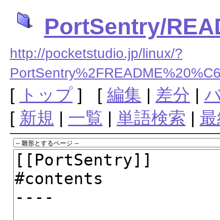
PortSentry/R
http://pocketstudio.jp/linux/?
PortSentry%2FREADME%20
[
トップ
] [
編集
|
差分
|
[
新規
|
一覧
|
単語検索
|
最