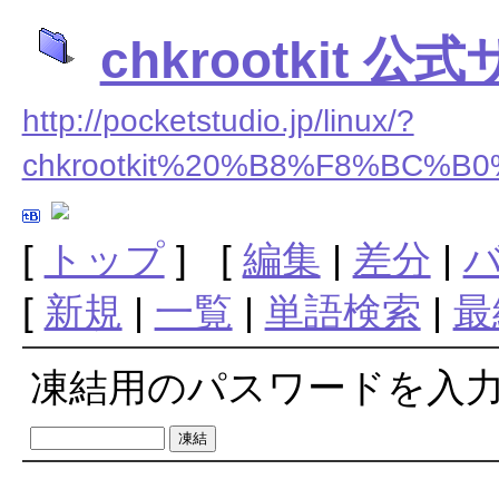
chkrootkit
http://pocketstudio.jp/linux/?
chkrootkit%20%B8%F8%BC
[
トップ
] [
編集
|
差分
|
[
新規
|
一覧
|
単語検索
|
最
凍結用のパスワードを入