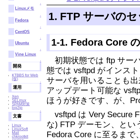
↑
Linuxメモ
1. FTP サーバ
↑
Fedora
↑
CentOS
1-1. Fedora Core
↑
Ubuntu
↑
Vine Linux
初期状態では ftp サ
↑
開発
態では vsftpd がイン
KTBBS for Web
サーバを用いることも出来
(仮)
↑
運用
アップデート可能な vsft
Xen
ほうが好きです、が、Pr
SELinux
SPAM対策
log2jp
↑
vsftpd は Very Sec
文書
な) FTP デーモン、とい
Linux
LinuxSoft
Fedora Core に至る
Mail
chkrootkit