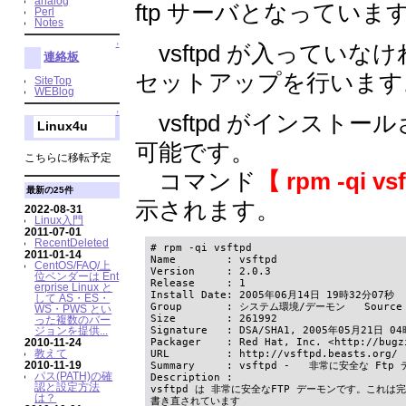
analog
ftp サーバとなっていま
Perl
Notes
vsftpd が入っていなけれ
↑
連絡板
セットアップを行います
SiteTop
WEBlog
↑
vsftpd がインストー
Linux4u
可能です。
こちらに移転予定
コマンド
【 rpm -qi vs
最新の25件
示されます。
2022-08-31
Linux入門
2011-07-01
RecentDeleted
# rpm -qi vsftpd

2011-01-14
Name        : vsftpd                    
CentOS/FAQ/上
Version     : 2.0.3                     
位ベンダーは Ent
Release     : 1                        
erprise Linux と
Install Date: 2005年06月14日 19時32分07秒    
して AS・ES・
Group       : システム環境/デーモン   Source RP
WS・PWS とい
Size        : 261992                    
った複数のバー
Signature   : DSA/SHA1, 2005年05月21日 04
ジョンを提供...
Packager    : Red Hat, Inc. <http://bugz
2010-11-24
教えて
URL         : http://vsftpd.beasts.org/

2010-11-19
Summary     : vsftpd -   非常に安全な Ftp 
パス(PATH)の確
Description :

認と設定方法
vsftpd は 非常に安全なFTP デーモンです。これは完
は？
書き直されています