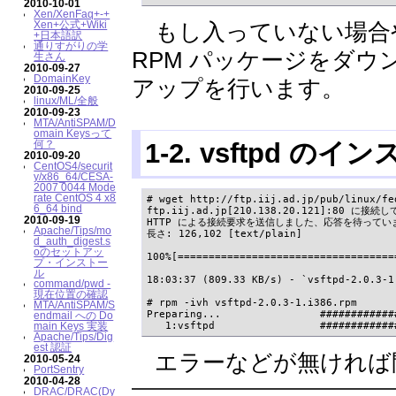
2010-10-01
Xen/XenFaq+-+
Xen+公式+Wiki
もし入っていない場合
+日本語訳
通りすがりの学
RPM パッケージをダウ
生さん
2010-09-27
DomainKey
アップを行います。
2010-09-25
linux/ML/全般
2010-09-23
MTA/AntiSPAM/D
omain Keysって
1-2. vsftpd の
何？
2010-09-20
CentOS4/securit
y/x86_64/CESA-
2007 0044 Mode
rate CentOS 4 x8
# wget http://ftp.iij.ad.jp/pub/linux/fe
6_64 bind
ftp.iij.ad.jp[210.138.20.121]:80 に接
2010-09-19
HTTP による接続要求を送信しました、応答を待っています.
Apache/Tips/mo
長さ: 126,102 [text/plain]

d_auth_digest.s
oのセットアッ
100%[===================================
プ・インストー
ル
18:03:37 (809.33 KB/s) - `vsftpd-2.0.3-1
command/pwd -
現在位置の確認
# rpm -ivh vsftpd-2.0.3-1.i386.rpm

MTA/AntiSPAM/S
Preparing...                ############
endmail への Do
   1:vsftpd                 ############
main Keys 実装
Apache/Tips/Dig
est 認証
エラーなどが無ければ
2010-05-24
PortSentry
2010-04-28
DRAC/DRAC(Dy