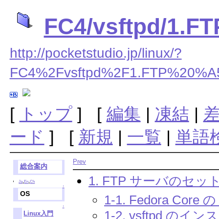
FC4/vsftpd/
http://pocketstudio.jp/linux/?
FC4%2Fvsftpd%2F1.FTP%2
[
トップ
] [
編集
|
凍結
|
ード
] [
新規
|
一覧
|
単語
Prev
総合案内
1. FTP サーバのセ
,
,
Ja
En
Ch
↑
OS
1-1. Fedora Core 
↑
1-2. vsftpd の
Linux入門