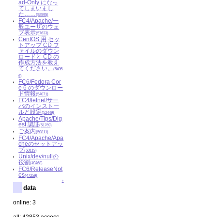
ad-Only になっ
てしまいまし
た……
(58595)
FC4/Apache/一
般ユーザのウェ
ブ表示
(57633)
CentOS 用 セッ
トアップ CD フ
ァイルのダウン
ロードと CD の
作成方法を教え
てください。
(5495
6)
FC6/Fedora Cor
e 6 のダウンロー
ド情報
(54071)
FC4/telnet/サー
バのインストー
ルと設定
(52449)
Apache/Tips/Dig
est 認証
(51769)
ご案内
(50811)
FC4/Apache/Apa
cheのセットアッ
プ
(50119)
Unix/dev/nullの
役割
(49468)
FC6/ReleaseNot
es
(47259)
↑
data
online: 3
all: 42853 access