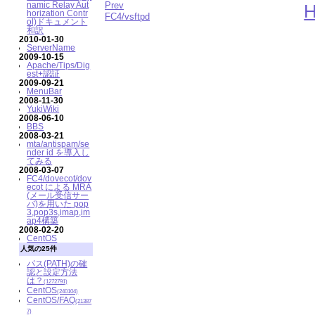
Prev
namic Relay Aut
horization Contr
FC4/vsftpd
ol)ドキュメント
和訳
2010-01-30
ServerName
2009-10-15
Apache/Tips/Dig
est+認証
2009-09-21
MenuBar
2008-11-30
YukiWiki
2008-06-10
BBS
2008-03-21
mta/antispam/se
nder id を導入し
てみる
2008-03-07
FC4/dovecot/dov
ecot による MRA
(メール受信サー
バ)を用いた pop
3,pop3s,imap,im
ap4構築
2008-02-20
CentOS
人気の25件
パス(PATH)の確
認と設定方法
は？
(1272791)
CentOS
(240104)
CentOS/FAQ
(21387
7)