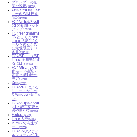
プロンプトの確
認や設定
(151093)
Xen/XenFaq - Xe
n 公式 Wiki 日本
語訳
(149018)
FC4/vsftpd/2.vsft
pd の初期セット
アップ
(102951)
FC4/sendmail/M
TA としての sen
dmail の設定(メ
ールを送るため
に最低限度すべ
き事)
(102006)
FC4/SELinux/SE
Linux を無効にす
るには？
(94885)
FC4/SELinux/動
作モード確認・
変更と起動時の
設定
(87284)
Xen
(82686)
FC4/VNCによる
リモートからの
X Window 操作
(78
221)
FC4/vsftpd/3.vsft
pd の設定変更方
法や便利技
(66002)
Fedora
(65739)
Linux入門
(64874)
InitNG で高速ブ
ート
(60772)
FC4/FAQ/ファイ
ルシステムが Re