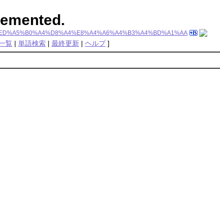
plemented.
%D6%A5%ED%A5%B0%A4%D8%A4%E8%A4%A6%A4%B3%A4%BD%A1%AA
一覧
|
単語検索
|
最終更新
|
ヘルプ
]