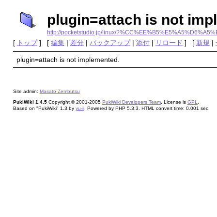
plugin=attach is not im
http://pocketstudio.jp/linux/?%CC%EE%B5%E5%A5
[
トップ
] [
編集
|
差分
|
バックアップ
|
添付
|
リロード
] [
新規
|
plugin=attach is not implemented.
Site admin:
Masato Zembutsu
PukiWiki 1.4.5
Copyright © 2001-2005
PukiWiki Developers Team
. License is
GPL
.
Based on "PukiWiki" 1.3 by
yu-ji
. Powered by PHP 5.3.3. HTML convert time: 0.001 sec.