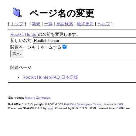
ページ名の変更
[
トップ
] [
新規
|
一覧
|
単語検索
|
最終更新
|
ヘルプ
]
Rootkit Hunter
の名前を変更します。
新しい名前:
関連ページもリネームする
関連ページ
Rootkit Hunter/FAQ 日本語版
Site admin:
Masato Zembutsu
PukiWiki 1.4.5
Copyright © 2001-2005
PukiWiki Developers Team
. License is
GPL
.
Based on "PukiWiki" 1.3 by
yu-ji
. Powered by PHP 5.3.3. HTML convert time: 0.004 sec.