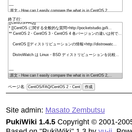
終了行:
ページ名:
Site admin:
Masato Zembutsu
PukiWiki 1.4.5
Copyright © 2001-20
Based on "PukiWiki" 1.3 by
yu-ji
. Pow