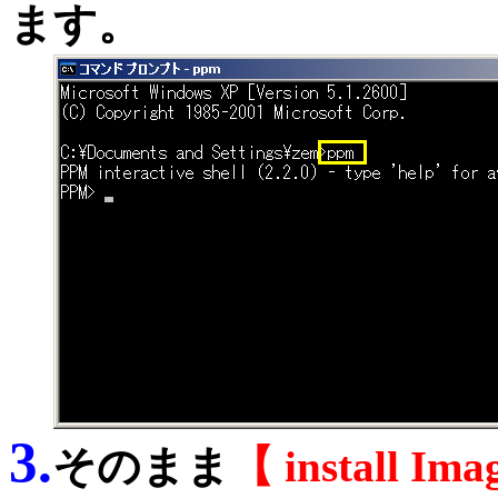
ます。
3.
そのまま
【 install I