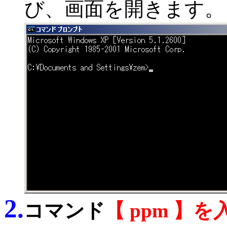
び、画面を開きます。
2.
コマンド
【 ppm 】を