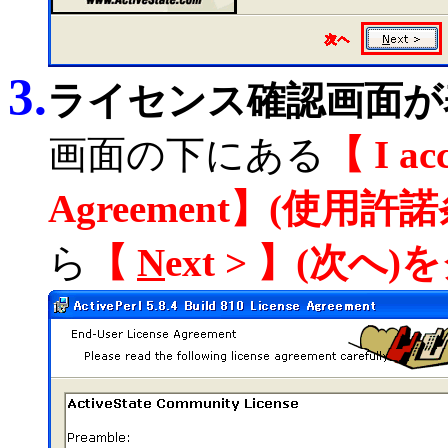
3.
ライセンス確認画面が
画面の下にある
【 I acc
Agreement】(使
ら
【
N
ext > 】(次へ