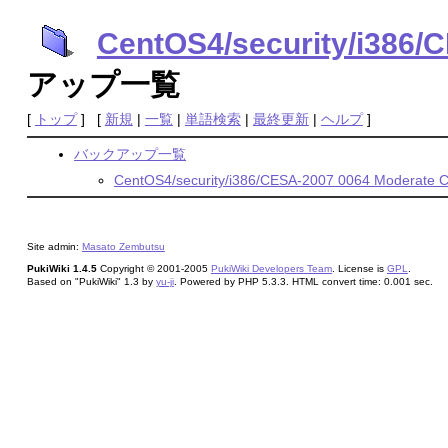
CentOS4/security/i386/
アップ一覧
[
トップ
] [
新規
|
一覧
|
単語検索
|
最終更新
|
ヘルプ
]
バックアップ一覧
CentOS4/security/i386/CESA-2007 0064 Moderate C
Site admin:
Masato Zembutsu
PukiWiki 1.4.5
Copyright © 2001-2005
PukiWiki Developers Team
. License is
GPL
.
Based on "PukiWiki" 1.3 by
yu-ji
. Powered by PHP 5.3.3. HTML convert time: 0.001 sec.