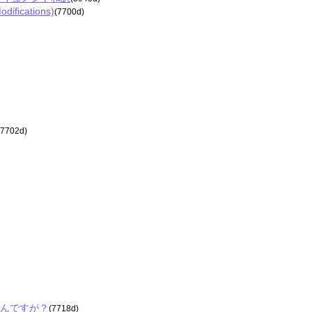
fications)
(7700d)
(7702d)
たいんですが？
(7718d)