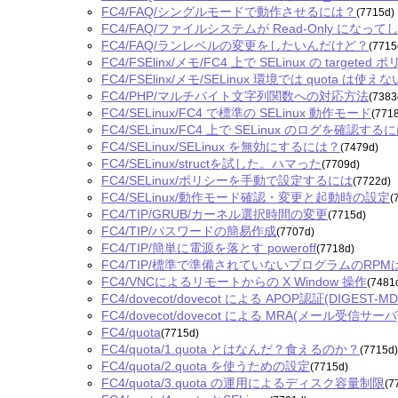
FC4/FAQ/シングルモードで動作させるには？
(7715d)
FC4/FAQ/ファイルシステムが Read-Only にな
FC4/FAQ/ランレベルの変更をしたいんだけど？
(7715
FC4/FSElinx/メモ/FC4 上で SELinux の targ
FC4/FSElinx/メモ/SELinux 環境では quota は使えな
FC4/PHP/マルチバイト文字列関数への対応方法
(7383
FC4/SELinux/FC4 で標準の SELinux 動作モード
(771
FC4/SELinux/FC4 上で SELinux のログを確認する
FC4/SELinux/SELinux を無効にするには？
(7479d)
FC4/SELinux/structを試した。ハマった
(7709d)
FC4/SELinux/ポリシーを手動で設定するには
(7722d)
FC4/SELinux/動作モード確認・変更と起動時の設定
(
FC4/TIP/GRUB/カーネル選択時間の変更
(7715d)
FC4/TIP/パスワードの簡易作成
(7707d)
FC4/TIP/簡単に電源を落とす poweroff
(7718d)
FC4/TIP/標準で準備されていないプログラムのRPM
FC4/VNCによるリモートからの X Window 操作
(7481
FC4/dovecot/dovecot による APOP認証(DIGE
FC4/dovecot/dovecot による MRA(メール受信サーバ)
FC4/quota
(7715d)
FC4/quota/1.quota とはなんだ？食えるのか？
(7715d
FC4/quota/2.quota を使うための設定
(7715d)
FC4/quota/3.quota の運用によるディスク容量制限
(7