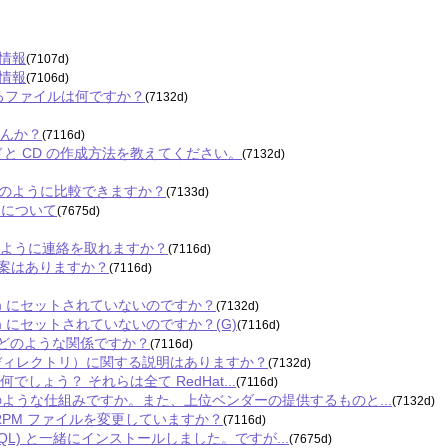
ィ情報
(7107d)
ィ情報
(7106d)
にあるファイルは何ですか？
(7132d)
せんか？
(7116d)
ードと CD の作成方法を教えてください。
(7132d)
S 4 はどのように比較できますか？
(7133d)
0-2 について
(7675d)
う。どのように連絡を取れますか？
(7116d)
る代替案はありますか？
(7116d)
が yum にセットされていないのですか？
(7132d)
 yum にセットされていないのですか？(G)
(7116d)
EL とはどのような関係ですか？
(7116d)
トリ（ディレクトリ）に関する説明はありますか？
(7132d)
違点は何でしょう？ それらは全て RedHat...
(7116d)
スはどのような仕組みですか。また、上位ベンダーの提供するものと...
(7132d)
ース RPM ファイルを変更していますか？
(7116d)
stgreSQL) と一緒にインストールしました。ですが...
(7675d)