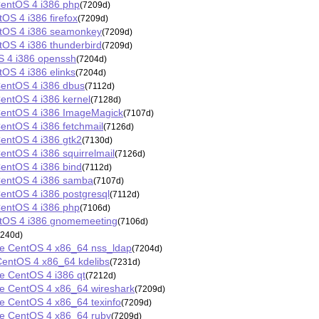
CentOS 4 i386 php
(7209d)
OS 4 i386 firefox
(7209d)
ntOS 4 i386 seamonkey
(7209d)
tOS 4 i386 thunderbird
(7209d)
S 4 i386 openssh
(7204d)
OS 4 i386 elinks
(7204d)
entOS 4 i386 dbus
(7112d)
entOS 4 i386 kernel
(7128d)
CentOS 4 i386 ImageMagick
(7107d)
ntOS 4 i386 fetchmail
(7126d)
entOS 4 i386 gtk2
(7130d)
ntOS 4 i386 squirrelmail
(7126d)
entOS 4 i386 bind
(7112d)
CentOS 4 i386 samba
(7107d)
entOS 4 i386 postgresql
(7112d)
CentOS 4 i386 php
(7106d)
ntOS 4 i386 gnomemeeting
(7106d)
7240d)
e CentOS 4 x86_64 nss_ldap
(7204d)
CentOS 4 x86_64 kdelibs
(7231d)
 CentOS 4 i386 qt
(7212d)
e CentOS 4 x86_64 wireshark
(7209d)
 CentOS 4 x86_64 texinfo
(7209d)
e CentOS 4 x86_64 ruby
(7209d)