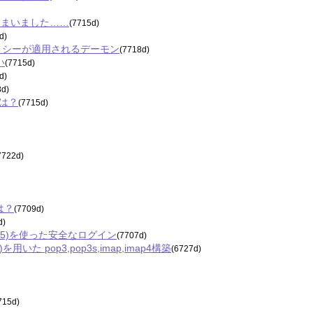
ってしまいました……
(7715d)
d)
eted ポリシーが適用されるデーモン
(7718d)
い
(7715d)
d)
8d)
には？
(7715d)
7722d)
は？
(7709d)
d)
ST-MD5)を使った安全なログイン
(7707d)
を用いた pop3,pop3s,imap,imap4構築
(6727d)
)
715d)