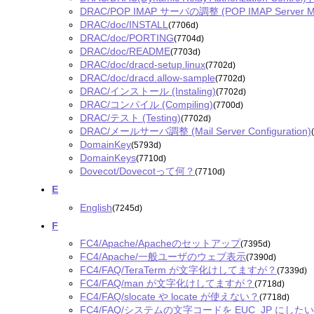
DRAC/POP IMAP サーバの調整 (POP IMAP Server Modi
DRAC/doc/INSTALL
(7706d)
DRAC/doc/PORTING
(7704d)
DRAC/doc/README
(7703d)
DRAC/doc/dracd-setup.linux
(7702d)
DRAC/doc/dracd.allow-sample
(7702d)
DRAC/インストール (Instaling)
(7702d)
DRAC/コンパイル (Compiling)
(7700d)
DRAC/テスト (Testing)
(7702d)
DRAC/メールサーバ調整 (Mail Server Configuration)
DomainKey
(5793d)
DomainKeys
(7710d)
Dovecot/Dovecotって何？
(7710d)
E
English
(7245d)
F
FC4/Apache/Apacheのセットアップ
(7395d)
FC4/Apache/一般ユーザのウェブ表示
(7390d)
FC4/FAQ/TeraTerm が文字化けしてますが？
(7339d)
FC4/FAQ/man が文字化けしてますが？
(7718d)
FC4/FAQ/slocate や locate が使えない？
(7718d)
FC4/FAQ/システムの文字コードを EUC_JP にし