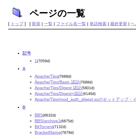
ページの一覧
[
トップ
] [
新規
|
一覧
|
ファイル名一覧
|
単語検索
|
最終更新
|
ヘ
記号
1
(7059d)
A
Apache/Tips
(7688d)
Apache/Tips/Basic 認証
(7688d)
Apache/Tips/Digest 認証
(5801d)
Apache/Tips/Digest+認証
(6140d)
Apache/Tips/mod_auth_digest.soのセットアッ
B
BBS
(6632d)
BBS/archive1
(6875d)
BitTorrent
(7132d)
BracketName
(7879d)