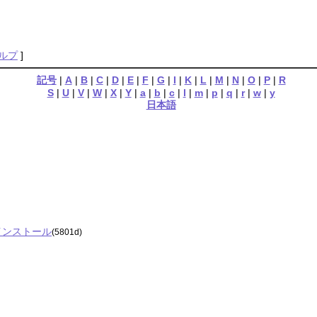
ルプ
]
記号
|
A
|
B
|
C
|
D
|
E
|
F
|
G
|
I
|
K
|
L
|
M
|
N
|
O
|
P
|
R
S
|
U
|
V
|
W
|
X
|
Y
|
a
|
b
|
c
|
l
|
m
|
p
|
q
|
r
|
w
|
y
日本語
プ・インストール
(5801d)