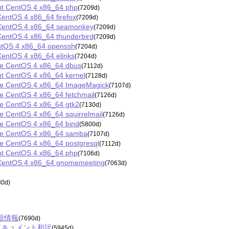
nt CentOS 4 x86_64 php
(7209d)
entOS 4 x86_64 firefox
(7209d)
 CentOS 4 x86_64 seamonkey
(7209d)
CentOS 4 x86_64 thunderbird
(7209d)
ntOS 4 x86_64 openssh
(7204d)
CentOS 4 x86_64 elinks
(7204d)
e CentOS 4 x86_64 dbus
(7112d)
t CentOS 4 x86_64 kernel
(7128d)
te CentOS 4 x86_64 ImageMagick
(7107d)
e CentOS 4 x86_64 fetchmail
(7126d)
e CentOS 4 x86_64 gtk2
(7130d)
 CentOS 4 x86_64 squirrelmail
(7126d)
e CentOS 4 x86_64 bind
(5800d)
te CentOS 4 x86_64 samba
(7107d)
e CentOS 4 x86_64 postgresql
(7112d)
nt CentOS 4 x86_64 php
(7106d)
 CentOS 4 x86_64 gnomemeeting
(7063d)
30d)
日本語情報
(7690d)
trol)ドキュメント和訳
(5945d)