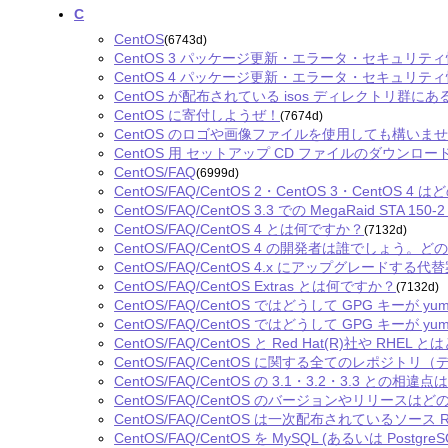
C
CentOS
(6743d)
CentOS 3 パッケージ更新・エラータ・セキュリテ
CentOS 4 パッケージ更新・エラータ・セキュリテ
CentOS が配布されている isos ディレクトリ群
CentOS に寄付しようぜ！
(7674d)
CentOS のロゴや画像ファイルを使用しても構いま
CentOS 用 セットアップ CD ファイルのダウンロ
CentOS/FAQ
(6999d)
CentOS/FAQ/CentOS 2・CentOS 3・CentO
CentOS/FAQ/CentOS 3.3 での MegaRaid STA 15
CentOS/FAQ/CentOS 4 とは何ですか？
(7132d)
CentOS/FAQ/CentOS 4 の開発者は誰でしょ
CentOS/FAQ/CentOS 4.x にアップグレードす
CentOS/FAQ/CentOS Extras とは何ですか？
(7132d)
CentOS/FAQ/CentOS ではどうして GPG キー
CentOS/FAQ/CentOS ではどうして GPG キーが
CentOS/FAQ/CentOS と Red Hat(R)社や RH
CentOS/FAQ/CentOS に関する全てのレポジ
CentOS/FAQ/CentOS の 3.1・3.2・3.3 との相
CentOS/FAQ/CentOS のバージョンやリリー
CentOS/FAQ/CentOS は一次配布されているソ
CentOS/FAQ/CentOS を MySQL (あるいは Po