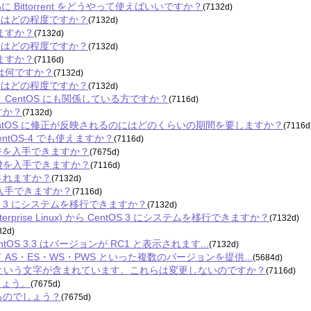
に Bittorrent をどうやって使えばいいですか？
(7132d)
る期間はどの程度ですか？
(7132d)
使えますか？
(7132d)
る期間はどの程度ですか？
(7132d)
使えますか？
(7116d)
トリとは何ですか？
(7132d)
る期間はどの程度ですか？
(7132d)
x と同じく CentOS にも関係している方ですか？
(7116d)
すか？
(7132d)
後、CentOS に修正が反映されるのにはどのくらいの期間を要しますか？
(7116d
r は CentOS-4 でも使えますか？
(7116d)
ッケージを入手できますか？
(7675d)
ジ署名鍵を入手できますか？
(7116d)
トされますか？
(7132d)
報を入手できますか？
(7116d)
ntOS 3 にシステムを移行できますか？
(7132d)
Exterprise Linux) から CentOS 3 にシステムを移行できますか？
(7132d)
32d)
ntOS 3.3 はバージョンが RC1 と表示されます...
(7132d)
ux として AS・ES・WS・PWS といった複数のバージョンを提供...
(5684d)
hel や rh という文字が含まれています。これらは変更しないのですか？
(7116d)
でしょう。
(7675d)
ているのでしょう？
(7675d)