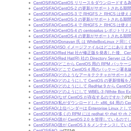
CentOS/FAQ/CentOS リリースをダウンロードする為
CentOS/FAQ/CentOS-2 の更新がサポートされ
CentOS/FAQ/CentOS-3 で RHGFS と RHCS は
CentOS/FAQ/CentOS-3 の更新がサポートされ
CentOS/FAQ/CentOS-4 で RHGFS と RHCS は
CentOS/FAQ/CentOS-4 の centosplus レポジ
CentOS/FAQ/CentOS-4 の更新がサポートされ
CentOS/FAQ/Donavan 氏 は WhiteBoxLinu
CentOS/FAQ/ISO イメージファイルはどこにありま
CentOS/FAQ/Red Hat 社が修正版を発表した
CentOS/FAQ/Red Hat(R) 社の Directory Serve
CentOS/FAQ/どこから CentOS 用の RPM パ
CentOS/FAQ/どこで CentOS 4 用のパッケー
CentOS/FAQ/どのようなアーキテクチャがサポー
CentOS/FAQ/どのようにして CentOS の更新情
CentOS/FAQ/どのようにして RedHat 9 から Ce
CentOS/FAQ/どのようにして WBEL-3 (White Box 
CentOS/FAQ/なぜ CentOS が存在するのですか？
(71
CentOS/FAQ/私がダウンロードした x86_64 用の Ce
CentOS/FAQ/上位ベンダーは Enterprise Lin
CentOS/FAQ/多くの RPM には redhat や r
CentOS/FAQ/誰が CentOS 2.0 を管理しているの
CentOS/FAQ/誰が CentOS 3 をメンテナンスし
CentOS/FAQ_ja
(7111d)