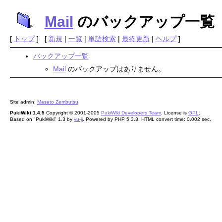
Mail
のバックアップ一覧
[
トップ
] [
新規
|
一覧
|
単語検索
|
最終更新
|
ヘルプ
]
バックアップ一覧
Mail
のバックアップはありません。
Site admin:
Masato Zembutsu
PukiWiki 1.4.5
Copyright © 2001-2005
PukiWiki Developers Team
. License is
GPL
.
Based on "PukiWiki" 1.3 by
yu-ji
. Powered by PHP 5.3.3. HTML convert time: 0.002 sec.