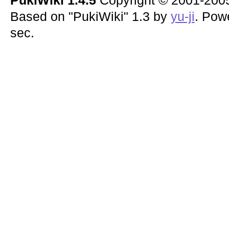
PukiWiki 1.4.5
Copyright © 2001-20
Based on "PukiWiki" 1.3 by
yu-ji
. Pow
sec.