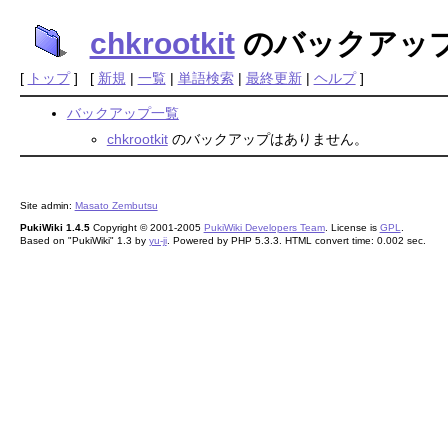
chkrootkit
のバックアッ
[
トップ
] [
新規
|
一覧
|
単語検索
|
最終更新
|
ヘルプ
]
バックアップ一覧
chkrootkit
のバックアップはありません。
Site admin:
Masato Zembutsu
PukiWiki 1.4.5
Copyright © 2001-2005
PukiWiki Developers Team
. License is
GPL
.
Based on "PukiWiki" 1.3 by
yu-ji
. Powered by PHP 5.3.3. HTML convert time: 0.002 sec.