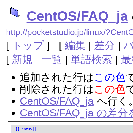
CentOS/FAQ_ja
http://pocketstudio.jp/linux/?C
[
トップ
] [
編集
|
差分
|
[
新規
|
一覧
|
単語検索
|
最
追加された行は
この色
削除された行は
この色
CentOS/FAQ_ja
へ行く
CentOS/FAQ_ja の差
 [[CentOS]]