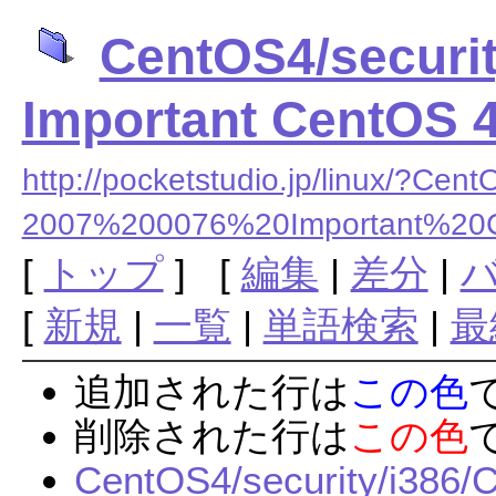
CentOS4/securi
Important CentOS 4
http://pocketstudio.jp/linux/?
2007%200076%20Important%2
[
トップ
] [
編集
|
差分
|
[
新規
|
一覧
|
単語検索
|
最
追加された行は
この色
削除された行は
この色
CentOS4/security/i386/