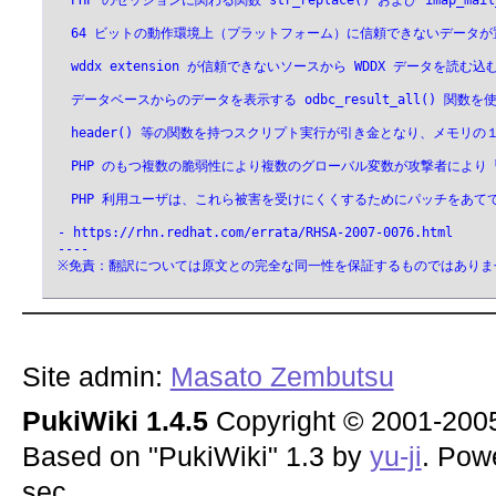
 　PHP のセッションに関わる関数 str_replace() および i
 　64 ビットの動作環境上（プラットフォーム）に信頼できないデータが置かれ
 　wddx extension が信頼できないソースから WDDX データを読
 　データベースからのデータを表示する odbc_result_all()
 　header() 等の関数を持つスクリプト実行が引き金となり、メモリの
 　PHP のもつ複数の脆弱性により複数のグローバル変数が攻撃者により「上書
 　PHP 利用ユーザは、これら被害を受けにくくするためにパッチをあ
 - https://rhn.redhat.com/errata/RHSA-2007-0076.html
 ----
 ※免責：翻訳については原文との完全な同一性を保証するものではありま
Site admin:
Masato Zembutsu
PukiWiki 1.4.5
Copyright © 2001-20
Based on "PukiWiki" 1.3 by
yu-ji
. Pow
sec.