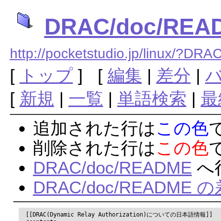
DRAC/doc/REA
http://pocketstudio.jp/linux/
[
トップ
] [
編集
|
差分
|
[
新規
|
一覧
|
単語検索
|
最
追加された行は
この色
削除された行は
この色
DRAC/doc/README
へ
DRAC/doc/README
 [[DRAC(Dynamic Relay Authorization)についての日本語情報]]
