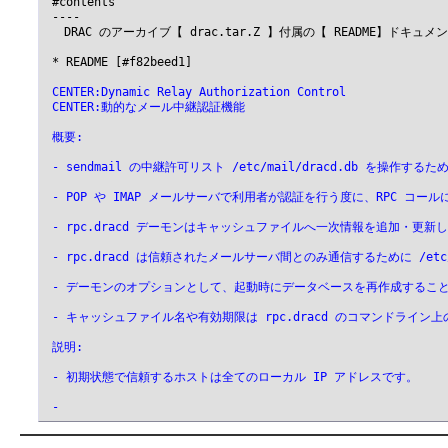
 #contents

 ----

 　DRAC のアーカイブ【 drac.tar.Z 】付属の【 README】ドキュ
 * README [#f82beed1]

 CENTER:Dynamic Relay Authorization Control
 CENTER:動的なメール中継認証機能
 概要:
 - sendmail の中継許可リスト /etc/mail/dracd.db を操作
 - POP や IMAP メールサーバで利用者が認証を行う度に、RPC 
 - rpc.dracd デーモンはキャッシュファイルへ一次情報を追加・更
 - rpc.dracd は信頼されたメールサーバ間とのみ通信するために /etc/
 - デーモンのオプションとして、起動時にデータベースを再作成するこ
 - キャッシュファイル名や有効期限は rpc.dracd のコマンドライ
 説明:
 - 初期状態で信頼するホストは全てのローカル IP アドレスです。
 -