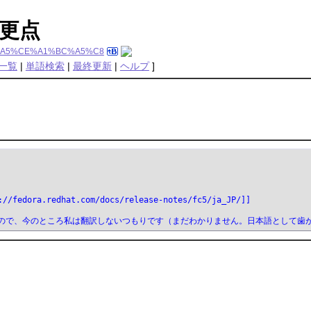
更点
%B9%A5%CE%A1%BC%A5%C8
一覧
|
単語検索
|
最終更新
|
ヘルプ
]
/fedora.redhat.com/docs/release-notes/fc5/ja_JP/]]
ので、今のところ私は翻訳しないつもりです（まだわかりません。日本語として歯