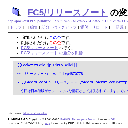
FC5/リリースノート
の変
http://pocketstudio.jp/linux/?FC5%2F%A5%EA%A5%EA%A1%BC%A5
[
トップ
] [
編集
|
差分
|
バックアップ
|
添付
|
リロード
] [
新規
|
追加された行は
この色
です。
削除された行は
この色
です。
FC5/リリースノート
へ行く。
FC5/リリースノート の差分を削除
 [[Pocketstudio.jp Linux Wiki]]
 ** リリースノートについて [#p4870778]
 - [[Fedora core 5 リリースノート (fedora.redhat.com)>http:/
 　今回は日本語版がオフィシャルな情報として提供されています。です
Site admin:
Masato Zembutsu
PukiWiki 1.4.5
Copyright © 2001-2005
PukiWiki Developers Team
. License is
GPL
.
Based on "PukiWiki" 1.3 by
yu-ji
. Powered by PHP 5.3.3. HTML convert time: 0.002 sec.