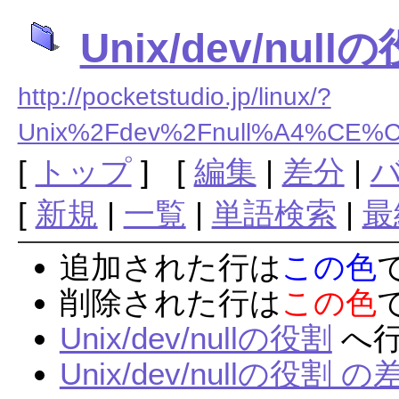
Unix/dev/null
http://pocketstudio.jp/linux/?
Unix%2Fdev%2Fnull%A4%CE
[
トップ
] [
編集
|
差分
|
[
新規
|
一覧
|
単語検索
|
最
追加された行は
この色
削除された行は
この色
Unix/dev/nullの役割
へ
Unix/dev/nullの役割