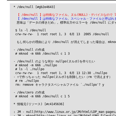
 * /dev/null [#gb2e4643]

 　【 /dev/null 】は特殊なファイル。ヌル(NULL)・デバイスな
 　【 /dev/null 】は特殊なファイル。スペシャル・ファイルと呼ば
 　意味は「データの掃きだめ」。標準出力やエラーを /dev/null 
  $ ls -l /dev/null

  crw-rw-rw-  1 root root 1, 3  6月 13  2005 /dev/null

 　もし何らかの理由により /dev/null が消えてしまった場合は、mkn
 - /dev/null の作成

  # mknod -m 666 /dev/null c 1 3

 - /dev/null のような何か nullpo(ヌルポ)を作りたい

  # mknod -m 666 ./nullpo

  # ls -l ./nullpo

  crw-rw-rw-  1 root root 1, 3  6月 13 12:30 ./nullpo

 - ↑で作っちゃった nullpo(ヌルポ)を削除したい（rm で消えます）

  # rm ./nullpo

  rm: remove キャラクタスペシャルファイル `./nullpo'? y

 - /dev/zero の作成

  # mknod -m 666 /dev/null c 1 5

 * 情報元(リソース) [#c4145636]

 : JM - null|http://www.linux.or.jp/JM/html/LDP_man-pages/