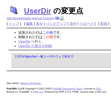
UserDir
の変更点
http://pocketstudio.jp/linux/?UserDir
[
トップ
] [
編集
|
差分
|
バックアップ
|
添付
|
リロード
] [
新規
|
追加された行は
この色
です。
削除された行は
この色
です。
UserDir
へ行く。
UserDir の差分を削除
 [[FC4/Apache/一般ユーザのウェブ表示]]
Site admin:
Masato Zembutsu
PukiWiki 1.4.5
Copyright © 2001-2005
PukiWiki Developers Team
. License is
GPL
.
Based on "PukiWiki" 1.3 by
yu-ji
. Powered by PHP 5.3.3. HTML convert time: 0.001 sec.