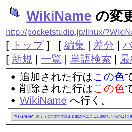
WikiName
の変
http://pocketstudio.jp/linux/?Wik
[
トップ
] [
編集
|
差分
|
[
新規
|
一覧
|
単語検索
|
最
追加された行は
この色
削除された行は
この色
WikiName
へ行く。
"WikiName" のように大文字で始まる単語を二つ以上連結したものは(自