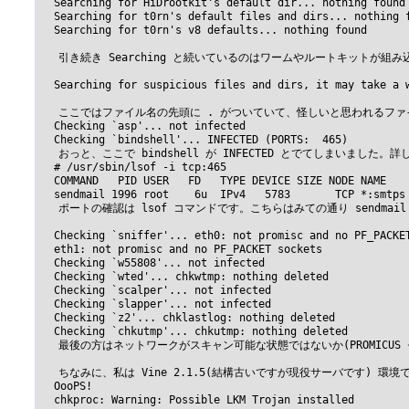
  Searching for HiDrootkit's default dir... nothing found

  Searching for t0rn's default files and dirs... nothing f
  Searching for t0rn's v8 defaults... nothing found

 　引き続き Searching と続いているのはワームやルートキットが組み
  Searching for suspicious files and dirs, it may take a w
 　ここではファイル名の先頭に . がついていて、怪しいと思われるフ
  Checking `asp'... not infected

  Checking `bindshell'... INFECTED (PORTS:  465)

 　おっと、ここで bindshell が INFECTED とでてしまいまし
  # /usr/sbin/lsof -i tcp:465

  COMMAND   PID USER   FD   TYPE DEVICE SIZE NODE NAME

  sendmail 1996 root    6u  IPv4   5783       TCP *:smtps 
 　ポートの確認は lsof コマンドです。こちらはみての通り sendmai
  Checking `sniffer'... eth0: not promisc and no PF_PACKET
  eth1: not promisc and no PF_PACKET sockets

  Checking `w55808'... not infected

  Checking `wted'... chkwtmp: nothing deleted

  Checking `scalper'... not infected

  Checking `slapper'... not infected

  Checking `z2'... chklastlog: nothing deleted

  Checking `chkutmp'... chkutmp: nothing deleted

 　最後の方はネットワークがスキャン可能な状態ではないか(PROMICU
 　ちなみに、私は Vine 2.1.5(結構古いですが現役サーバです) 
  OooPS!

  chkproc: Warning: Possible LKM Trojan installed
