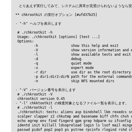
 　とりあえず実行してみて、システムに異常が見受けられないようなら安心で
 ** chkrootkit の実行オプション [#ufd37b25]

 - "-h" ヘルプを表示します

  # ./chkrootkit -h

  Usage: ./chkrootkit [options] [test ...]

  Options:

          -h                show this help and exit

          -V                show version information and e
          -l                show available tests and exit

          -d                debug

          -q                quiet mode

          -x                expert mode

          -r dir            use dir as the root directory

          -p dir1:dir2:dirN path for the external commands
          -n                skip NFS mounted dirs

 - "-V" バージョン番号を表示します

  # ./chkrootkit -V

  chkrootkit version 0.45

 - "-l" chkktootkit の検査対象となるファイル一覧を表示します。

  # ./chkrootkit -l

  ./chkrootkit: tests: aliens asp bindshell lkm rexedcs sn
  scalper slapper z2 chkutmp amd basename biff chfn chsh c
  echo egrep env find fingerd gpm grep hdparm su ifconfig 
  identd init killall ldsopreload login ls lsof mail minge
  passwd pidof pop2 pop3 ps pstree rpcinfo rlogind rshd sl