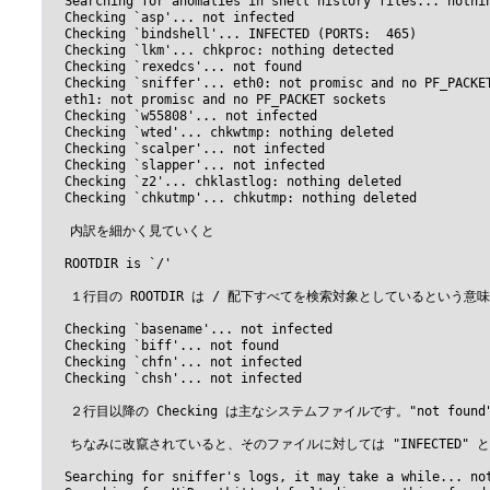
  Searching for anomalies in shell history files... nothin
  Checking `asp'... not infected

  Checking `bindshell'... INFECTED (PORTS:  465)

  Checking `lkm'... chkproc: nothing detected

  Checking `rexedcs'... not found

  Checking `sniffer'... eth0: not promisc and no PF_PACKET
  eth1: not promisc and no PF_PACKET sockets

  Checking `w55808'... not infected

  Checking `wted'... chkwtmp: nothing deleted

  Checking `scalper'... not infected

  Checking `slapper'... not infected

  Checking `z2'... chklastlog: nothing deleted

  Checking `chkutmp'... chkutmp: nothing deleted

 　内訳を細かく見ていくと

  ROOTDIR is `/'

 　１行目の ROOTDIR は / 配下すべてを検索対象としているという意味
  Checking `basename'... not infected

  Checking `biff'... not found

  Checking `chfn'... not infected

  Checking `chsh'... not infected

 　２行目以降の Checking は主なシステムファイルです。"not fou
 　ちなみに改竄されていると、そのファイルに対しては "INFECTED" 
  Searching for sniffer's logs, it may take a while... not