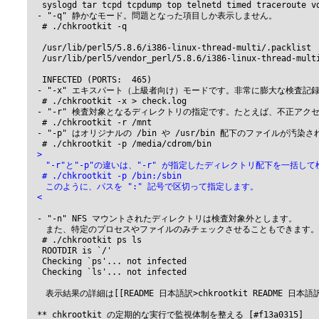
  syslogd tar tcpd tcpdump top telnetd timed traceroute vd
 - "-q" 静かなモード。問題となった項目しか表示しません。

  # ./chkrootkit -q

  /usr/lib/perl5/5.8.6/i386-linux-thread-multi/.packlist

  /usr/lib/perl5/vendor_perl/5.8.6/i386-linux-thread-multi
  INFECTED (PORTS:  465)

 - "-x" エキスパート（上級者向け）モードです。非常に膨大な検査
  # ./chkrootkit -x > check.log

 - "-r" 検査対象となるディレクトリの指定です。たとえば、不正ア
  # ./chkrootkit -r /mnt

 - "-p" はオリジナルの /bin や /usr/bin 配下のファイル
 >
 　"-r"と"-p"の違いは、"-r" が指定したディレクトリ配下を一括し
  # ./chkrootkit -p /bin:/sbin
 　このように、パスを ":" 記号で区切って指定します。
 <
 - "-n" NFS マウントされたディレクトリは検査対象外とします。

 　また、特定のプロセスやファイルのみチェックさせることもできます。た
  # ./chkrootkit ps ls

  ROOTDIR is `/'

  Checking `ps'... not infected

  Checking `ls'... not infected

 　表示結果の詳細は[[README 日本語訳>chkrootkit README 日本語訳]]を
 ** chkrootkit の定期的な実行で監視体制を整える [#f13a0315]
