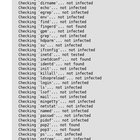
  Checking `dirname'... not infected

  Checking `echo'... not infected

  Checking `egrep'... not infected

  Checking `env'... not infected

  Checking `find'... not infected

  Checking `fingerd'... not found

  Checking `gpm'... not infected

  Checking `grep'... not infected

  Checking `hdparm'... not infected

  Checking `su'... not infected

  Checking `ifconfig'... not infected

  Checking `inetd'... not tested

  Checking `inetdconf'... not found

  Checking `identd'... not found

  Checking `init'... not infected

  Checking `killall'... not infected

  Checking `ldsopreload'... not infected

  Checking `login'... not infected

  Checking `ls'... not infected

  Checking `lsof'... not infected

  Checking `mail'... not infected

  Checking `mingetty'... not infected

  Checking `netstat'... not infected

  Checking `named'... not infected

  Checking `passwd'... not infected

  Checking `pidof'... not infected

  Checking `pop2'... not found

  Checking `pop3'... not found

  Checking `ps'... not infected

  Checking `pstree'... not infected
