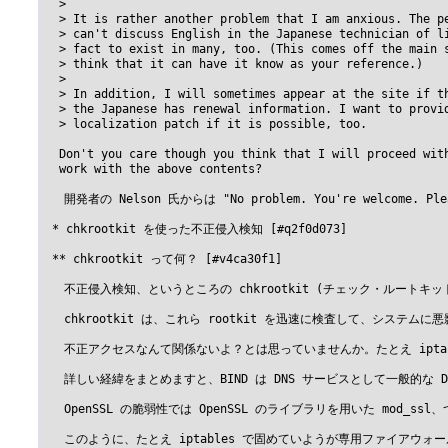
  > 

  > It is rather another problem that I am anxious. The pe
  > can't discuss English in the Japanese technician of li
  > fact to exist in many, too. (This comes off the main s
  > think that it can have it know as your reference.)

  > 

  > In addition, I will sometimes appear at the site if th
  > the Japanese has renewal information. I want to provid
  > localization patch if it is possible, too.

  Don't you care though you think that I will proceed with
  work with the above contents?

 　開発者の Nelson 氏からは "No problem. You're welcom
 * chkrootkit を使った不正侵入検知 [#q2f0d073]

 ** chkrootkit って何？ [#v4ca30f1]

 　不正侵入検知、というところの chkrootkit (チェック・ル
 　chkrootkit は、これら rootkit を迅速に検査して
 　不正アクセスなんて関係ないよ？とは思っていませんか。たとえ ipta
 　詳しい経緯をまとめますと、BIND は DNS サービスとして一般的
 　OpenSSL の脆弱性では OpenSSL のライブラリを用いた m
 　このように、たとえ iptables で固めていようが専用ファイア