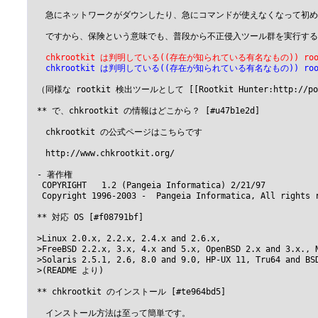
 　急にネットワークがダウンしたり、急にコマンドが使えなくなって初
 　ですから、保険という意味でも、普段から不正侵入ツール群を実行する
 　chkrootkit は判明している((存在が知られている有名なもの)) ro
 　chkrootkit は判明している((存在が知られている有名なもの)) roo
 （同様な rootkit 検出ツールとして [[Rootkit Hunter:http:
 ** で、chkrootkit の情報はどこから？ [#u47b1e2d]

 　chkrootkit の公式ページはこちらです

 　http://www.chkrootkit.org/

 - 著作権

  COPYRIGHT   1.2 (Pangeia Informatica) 2/21/97

  Copyright 1996-2003 -  Pangeia Informatica, All rights r
 ** 対応 OS [#f08791bf]

 >Linux 2.0.x, 2.2.x, 2.4.x and 2.6.x,

 >FreeBSD 2.2.x, 3.x, 4.x and 5.x, OpenBSD 2.x and 3.x., N
 >Solaris 2.5.1, 2.6, 8.0 and 9.0, HP-UX 11, Tru64 and BSD
 >(README より)

 ** chkrootkit のインストール [#te964bd5]

 　インストール方法は至って簡単です。
