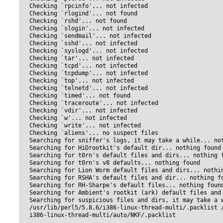
  Checking `rpcinfo'... not infected

  Checking `rlogind'... not found

  Checking `rshd'... not found

  Checking `slogin'... not infected

  Checking `sendmail'... not infected

  Checking `sshd'... not infected

  Checking `syslogd'... not infected

  Checking `tar'... not infected

  Checking `tcpd'... not infected

  Checking `tcpdump'... not infected

  Checking `top'... not infected

  Checking `telnetd'... not infected

  Checking `timed'... not found

  Checking `traceroute'... not infected

  Checking `vdir'... not infected

  Checking `w'... not infected

  Checking `write'... not infected

  Checking `aliens'... no suspect files

  Searching for sniffer's logs, it may take a while... not
  Searching for HiDrootkit's default dir... nothing found

  Searching for t0rn's default files and dirs... nothing f
  Searching for t0rn's v8 defaults... nothing found

  Searching for Lion Worm default files and dirs... nothin
  Searching for RSHA's default files and dir... nothing fo
  Searching for RH-Sharpe's default files... nothing found
  Searching for Ambient's rootkit (ark) default files and 
  Searching for suspicious files and dirs, it may take a w
  /usr/lib/perl5/5.8.6/i386-linux-thread-multi/.packlist /
  i386-linux-thread-multi/auto/NKF/.packlist
