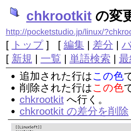
chkrootkit
の変
http://pocketstudio.jp/linux/?chkroo
[
トップ
] [
編集
|
差分
|
[
新規
|
一覧
|
単語検索
|
最
追加された行は
この色
削除された行は
この色
chkrootkit
へ行く。
chkrootkit の差分を削除
 [[LinuxSoft]]
