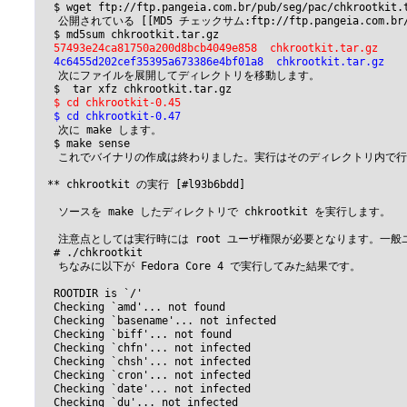
  $ wget ftp://ftp.pangeia.com.br/pub/seg/pac/chkrootkit.t
 　公開されている [[MD5 チェックサム:ftp://ftp.pangeia.com
  57493e24ca81750a200d8bcb4049e858  chkrootkit.tar.gz
  4c6455d202cef35395a673386e4bf01a8  chkrootkit.tar.gz
 　次にファイルを展開してディレクトリを移動します。

  $ cd chkrootkit-0.45
  $ cd chkrootkit-0.47
 　次に make します。

  $ make sense

 　これでバイナリの作成は終わりました。実行はそのディレクトリ内で行います
 ** chkrootkit の実行 [#l93b6bdd]

 　ソースを make したディレクトリで chkrootkit を実行します。

 　注意点としては実行時には root ユーザ権限が必要となります。一
  # ./chkrootkit

 　ちなみに以下が Fedora Core 4 で実行してみた結果です。

  ROOTDIR is `/'

  Checking `amd'... not found

  Checking `basename'... not infected

  Checking `biff'... not found

  Checking `chfn'... not infected

  Checking `chsh'... not infected

  Checking `cron'... not infected

  Checking `date'... not infected

  Checking `du'... not infected
