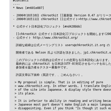
 #contents

 ----

 * News [#n601e887]

 - 2006年10月10日 chkrootkit [[最新版 Version 0.47 がリリ
 - 2006年10月11日 chkrootkit [[公式サイト>http://www.c
 * 公式サイト日本語化プロジェクト [#nd428bbb]

 　[[chkrootkit 公式サイト日本語化]]プロジェクトを開始します(2006
 - 公式サイト http://www.chkrootkit.org/

 　詳細な経緯は公式メーリングリスト users@chkrootkit.it.org の
 　開発者である Nelson 氏より許諾を頂きました。jp1.chkrootkit
 　このプロジェクトの目的は公式サイトの忠実なる日本語化にあります。&b
 　最終的には chkrootkit を日本語(UTF-8)対応させるパッチを出し
 　参加者＆協力者＆テスター募集中です。

 　許諾文章以下抜粋（英語です、、ごめんなさい）。

  > My proposal is simple. That is in editing of pure

  > www.chkrootkit.org. In other words, I translate Englis
  > of the site into Japanese. A display style there doesn
  > its place.

  > 

  > It is inferior to ability in reading and writing becau
  > Japanese most part doesn't make English a main languag
  > disappointing. Even if you think "Is though it such ea