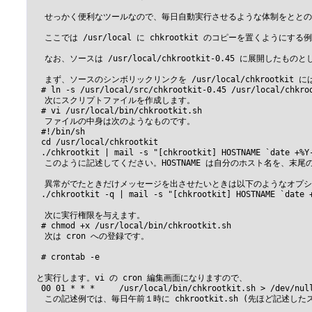
 　せっかく便利なツールなので、毎日自動実行させるような体制をととのえま
 　ここでは /usr/local に chkrootkit のコピーを置くようにす
 　なお、ソースは /usr/local/chkrootkit-0.45 に展開したものと
 　まず、ソースのシンボリックリンクを /usr/local/chkroot
  # ln -s /usr/local/src/chkrootkit-0.45 /usr/local/chkroo
 　次にスクリプトファイルを作成します。

  # vi /usr/local/bin/chkrootkit.sh

 　ファイルの中身は次のようなものです。

  #!/bin/sh

  cd /usr/local/chkrootkit

  ./chkrootkit | mail -s "[chkrootkit] HOSTNAME `date +%Y-
 　このように記述してください。HOSTNAME は自分のホスト名を、末尾の 
 　異常がでたときだけメッセージを出させたいときは以下のようなオプシ
  ./chkrootkit -q | mail -s "[chkrootkit] HOSTNAME `date +
 　次に実行権限を与えます。

  # chmod +x /usr/local/bin/chkrootkit.sh

 　次は cron への登録です。

  # crontab -e

 と実行します。vi の cron 編集画面になりますので、

  00 01 * * *     /usr/local/bin/chkrootkit.sh > /dev/null
 　この記述例では、毎日午前１時に chkrootkit.sh (先ほど記述した