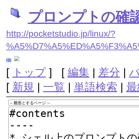
プロンプトの確
http://pocketstudio.jp/linux/?
%A5%D7%A5%ED%A5%F3%A5
[
トップ
] [
編集
|
差分
|
[
新規
|
一覧
|
単語検索
|
最