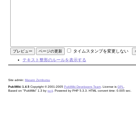
タイムスタンプを変更しない
テキスト整形のルールを表示する
Site admin:
Masato Zembutsu
PukiWiki 1.4.5
Copyright © 2001-2005
PukiWiki Developers Team
. License is
GPL
.
Based on "PukiWiki" 1.3 by
yu-ji
. Powered by PHP 5.3.3. HTML convert time: 0.005 sec.