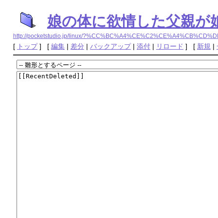
娘の体に欲情した父親が娘と
http://pocketstudio.jp/linux/?%CC%BC%A4%CE%C2%CE%A4%C
[
トップ
] [
編集
|
差分
|
バックアップ
|
添付
|
リロード
] [
新規
|