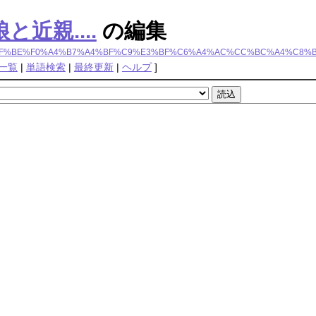
近親....
の編集
B%CD%DF%BE%F0%A4%B7%A4%BF%C9%E3%BF%C6%A4%AC%CC%BC%A4%C8%B6
一覧
|
単語検索
|
最終更新
|
ヘルプ
]