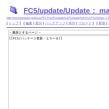
FC5/update/Update： man
http://pocketstudio.jp/linux/?FC5%2Fupdate%2FUpdate%A1%A7%20man-1.6
[
トップ
] [
編集
|
差分
|
バックアップ
|
添付
|
リロード
] [
新規
|