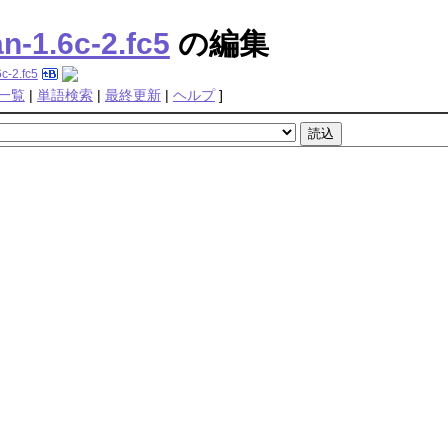
-1.6c-2.fc5
の編集
c-2.fc5
一覧
|
単語検索
|
最終更新
|
ヘルプ
]