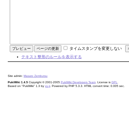
タイムスタンプを変更しない
テキスト整形のルールを表示する
Site admin:
Masato Zembutsu
PukiWiki 1.4.5
Copyright © 2001-2005
PukiWiki Developers Team
. License is
GPL
.
Based on "PukiWiki" 1.3 by
yu-ji
. Powered by PHP 5.3.3. HTML convert time: 0.005 sec.