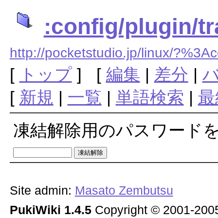
:config/plugin/t
http://pocketstudio.jp/linux/?%3
[
トップ
] [
編集
|
差分
|
[
新規
|
一覧
|
単語検索
|
最
凍結解除用のパスワード
Site admin:
Masato Zembutsu
PukiWiki 1.4.5
Copyright © 2001-20