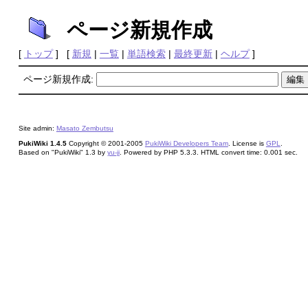
ページ新規作成
[
トップ
] [
新規
|
一覧
|
単語検索
|
最終更新
|
ヘルプ
]
ページ新規作成:
Site admin:
Masato Zembutsu
PukiWiki 1.4.5
Copyright © 2001-2005
PukiWiki Developers Team
. License is
GPL
.
Based on "PukiWiki" 1.3 by
yu-ji
. Powered by PHP 5.3.3. HTML convert time: 0.001 sec.