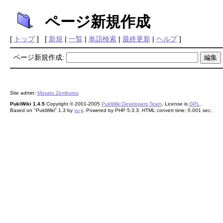
ページ新規作成
[
トップ
] [
新規
|
一覧
|
単語検索
|
最終更新
|
ヘルプ
]
ページ新規作成:
Site admin:
Masato Zembutsu
PukiWiki 1.4.5
Copyright © 2001-2005
PukiWiki Developers Team
. License is
GPL
.
Based on "PukiWiki" 1.3 by
yu-ji
. Powered by PHP 5.3.3. HTML convert time: 0.001 sec.