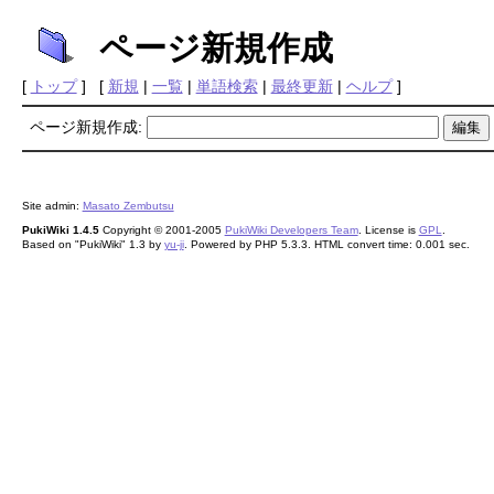
ページ新規作成
[
トップ
] [
新規
|
一覧
|
単語検索
|
最終更新
|
ヘルプ
]
ページ新規作成:
Site admin:
Masato Zembutsu
PukiWiki 1.4.5
Copyright © 2001-2005
PukiWiki Developers Team
. License is
GPL
.
Based on "PukiWiki" 1.3 by
yu-ji
. Powered by PHP 5.3.3. HTML convert time: 0.001 sec.