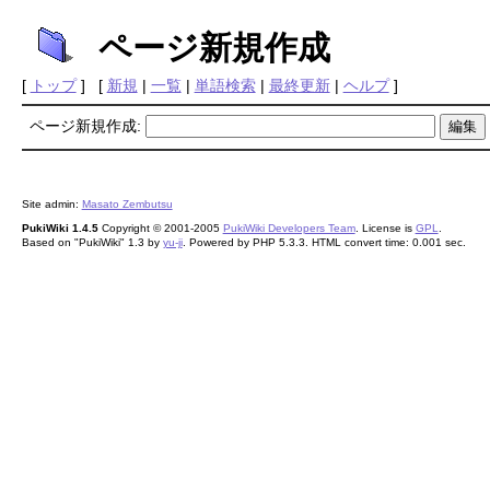
ページ新規作成
[
トップ
] [
新規
|
一覧
|
単語検索
|
最終更新
|
ヘルプ
]
ページ新規作成:
Site admin:
Masato Zembutsu
PukiWiki 1.4.5
Copyright © 2001-2005
PukiWiki Developers Team
. License is
GPL
.
Based on "PukiWiki" 1.3 by
yu-ji
. Powered by PHP 5.3.3. HTML convert time: 0.001 sec.