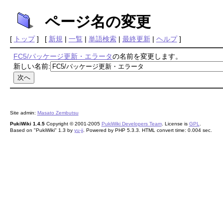
ページ名の変更
[
トップ
] [
新規
|
一覧
|
単語検索
|
最終更新
|
ヘルプ
]
FC5/パッケージ更新・エラータ
の名前を変更します。
新しい名前:
Site admin:
Masato Zembutsu
PukiWiki 1.4.5
Copyright © 2001-2005
PukiWiki Developers Team
. License is
GPL
.
Based on "PukiWiki" 1.3 by
yu-ji
. Powered by PHP 5.3.3. HTML convert time: 0.004 sec.