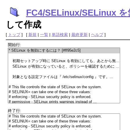
FC4/SELinux/SELin
して作成
[
トップ
] [
新規
|
一覧
|
単語検索
|
最終更新
|
ヘルプ
]
開始行:
終了行: