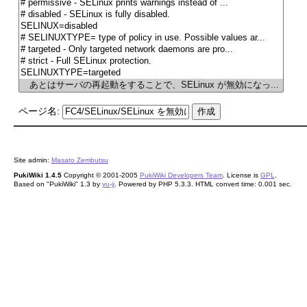
ページ名:
Site admin:
Masato Zembutsu
PukiWiki 1.4.5
Copyright © 2001-2005
PukiWiki Developers Team
. License is
GPL
.
Based on "PukiWiki" 1.3 by
yu-ji
. Powered by PHP 5.3.3. HTML convert time: 0.001 sec.