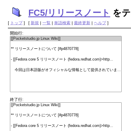
FC5/リリースノート
をテ
[
トップ
] [
新規
|
一覧
|
単語検索
|
最終更新
|
ヘルプ
]
開始行:
終了行: