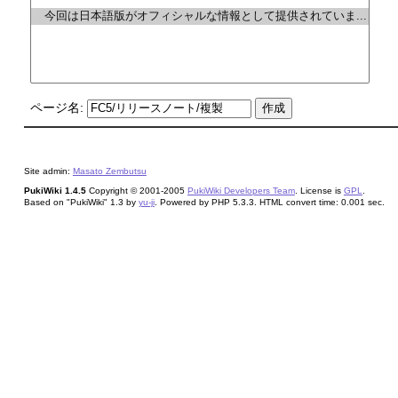
ページ名:
Site admin:
Masato Zembutsu
PukiWiki 1.4.5
Copyright © 2001-2005
PukiWiki Developers Team
. License is
GPL
.
Based on "PukiWiki" 1.3 by
yu-ji
. Powered by PHP 5.3.3. HTML convert time: 0.001 sec.