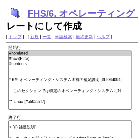
FHS/6. オペレーティ
レートにして作成
[
トップ
] [
新規
|
一覧
|
単語検索
|
最終更新
|
ヘルプ
]
開始行:
終了行: