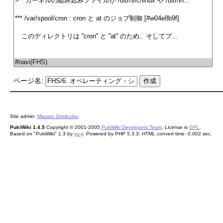
ページ名:
Site admin:
Masato Zembutsu
PukiWiki 1.4.5
Copyright © 2001-2005
PukiWiki Developers Team
. License is
GPL
.
Based on "PukiWiki" 1.3 by
yu-ji
. Powered by PHP 5.3.3. HTML convert time: 0.002 sec.