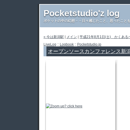
Pocketstudio'z log
ポケットの中の幻想－－日々感じたこと、思ったことを書き
« 今は新潟駅
|
メイン
|
平成21年8月1日(土) かくある
LiveLog
::
Logbook
::
Pocketstudio.jp
オープンソースカンファレンス新