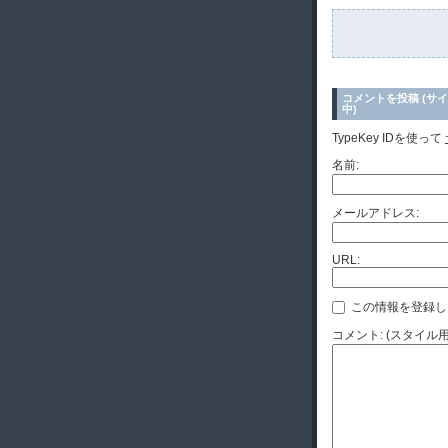
コメントを投稿 (サ
中)
TypeKey IDを使って
名前:
メールアドレス:
URL:
この情報を登録し
コメント: (スタイル