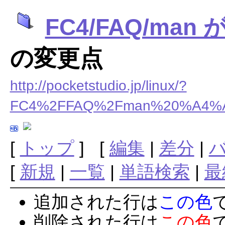
FC4/FAQ/m
の変更点
http://pocketstudio.jp/linux/?
FC4%2FFAQ%2Fman%20%A4
[
トップ
] [
編集
|
差分
|
[
新規
|
一覧
|
単語検索
|
最
追加された行は
この色
削除された行は
この色