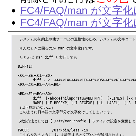
FC4/FAQ/man が文
FC4/FAQ/man が
 　システムの制約上や他サーバとの互換性のため、システムの文字コードを標準
 　そんなときに困るのが man の文字化けです。

 　たとえば man diff と実行しても

  DIFF(1)                                                 
  <CC><BE><C1><B0>

         diff - 2  <A4><C4><A4><CE><A5><D5><A5><A1><A5><A4
  <F2><C3><B5><A4><B9>

  <BD><F1><BC><B0>

         diff  [-abcdefhilnpqrstuwyBEHNPT]  [-LINES] [-x P
         NAME] [-F REGEXP] [-I REGEXP] [-L  LABEL]  [-S  F
  （以下略読めない……）

 　このように日本語の文字部分が文字化けしてしまいます。

 　対処方法としては【 /etc/man.config 】ファイルの設定を変更
  PAGER           /usr/bin/less -is

 　こちらを次のように lv を設定すると文字化けが解消されます。
