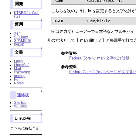
PAGER           /usr/bin/less -is
開発
こちらを次のように lv を設定すると文字化け
KTBBS for Web
(仮)
↑
PAGER           /usr/bin/lv
運用
lv は強力なビューアーで日本語などマルチバ
Xen
SELinux
別の方法として【 man diff | lv 】と毎回手
SPAM対策
log2jp
↑
文書
参考資料
Fedora Core で man 文字化け対処
Linux
LinuxSoft
参考資料
Mail
Fedora Core 1でmanページが文字
chkrootkit
analog
Perl
Notes
↑
連絡板
SiteTop
WEBlog
↑
Linux4u
こちらに移転予定