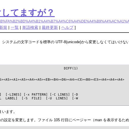
字化けしてますが？
%CA%B8%BB%FA%B2%BD%A4%B1%A4%B7%A4%C6%A4%DE%A4%B9%A4%AC%A1%
新規
|
一覧
|
単語検索
|
最終更新
|
ヘルプ
]
テムの文字コードを標準の UTF-8(unicode)から変更しなくてはいけ
                                DIFF(1)

5><A5><A1><A5><A4><A5><EB><B4><D6><A4><CE><B0><E3><A4><A4><A4>

]  [-LINES] [-x PATTERN] [-C LINES] [-D

L  LABEL]  [-S  FILE]  [-U  LINES]  [-W

まいます。
ファイルの設定を変更します。ファイル 105 行目にページャー（man を表示するた