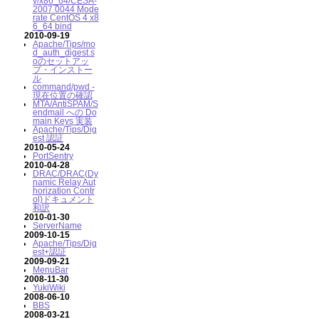
y/x86_64/CESA-
2007 0044 Mode
rate CentOS 4 x8
6_64 bind
2010-09-19
Apache/Tips/mo
d_auth_digest.s
oのセットアッ
プ・インストー
ル
command/pwd -
現在位置の確認
MTA/AntiSPAM/S
endmail への Do
main Keys 実装
Apache/Tips/Dig
est 認証
2010-05-24
PortSentry
2010-04-28
DRAC/DRAC(Dy
namic Relay Aut
horization Contr
ol)ドキュメント
和訳
2010-01-30
ServerName
2009-10-15
Apache/Tips/Dig
est+認証
2009-09-21
MenuBar
2008-11-30
YukiWiki
2008-06-10
BBS
2008-03-21