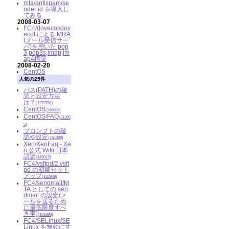
mta/antispam/se
nder id を導入し
てみる
2008-03-07
FC4/dovecot/dov
ecot による MRA
(メール受信サー
バ)を用いた pop
3,pop3s,imap,im
ap4構築
2008-02-20
CentOS
人気の25件
パス(PATH)の確
認と設定方法
は？
(1272781)
CentOS
(240084)
CentOS/FAQ
(21385
6)
プロンプトの確
認や設定
(151089)
Xen/XenFaq - Xe
n 公式 Wiki 日本
語訳
(149012)
FC4/vsftpd/2.vsft
pd の初期セット
アップ
(102948)
FC4/sendmail/M
TA としての sen
dmail の設定(メ
ールを送るため
に最低限度すべ
き事)
(101999)
FC4/SELinux/SE
Linux を無効にす