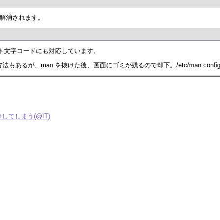
が解消されます。
イト文字コードにも対応しています。
で打つ方法もあるが、man を抜けた後、画面にゴミが残るので却下。/etc/man.co
化けしてしまう(@IT)