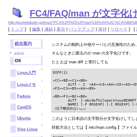
FC4/FAQ/man が文
http://pocketstudio.jp/linux/?FC4%2FFAQ%2Fman%20%A4%AC
[
トップ
] [
編集
|
凍結
|
差分
|
バックアップ
|
添付
|
リロード
] [
総合案内
システムの制約上や他サーバとの互換性のため、シス
,
,
そんなときに困るのが man の文字化けです。
Ja
En
Ch
↑
OS
たとえば man diff と実行しても
↑
Linux入門
DIFF(1)                                
<CC><BE><C1><B0>

↑
Linuxメモ
       diff - 2  <A4><C4><A4><CE><A5><D
<F2><C3><B5><A4><B9>

↑
Fedora
<BD><F1><BC><B0>

       diff  [-abcdefhilnpqrstuwyBEHNPT
↑
       NAME] [-F REGEXP] [-I REGEXP] [-
CentOS
（以下略読めない……）
↑
Ubuntu
このように日本語の文字部分が文字化けしてし
↑
対処方法としては【 /etc/man.config 】
Vine Linux
↑