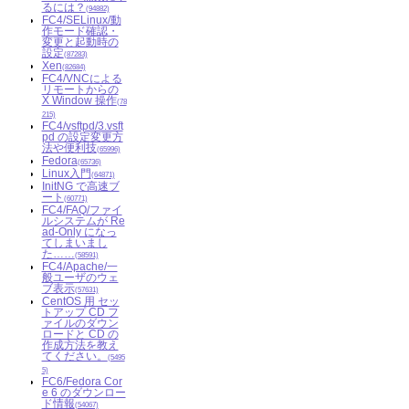
るには？
(94882)
FC4/SELinux/動
作モード確認・
変更と起動時の
設定
(87283)
Xen
(82684)
FC4/VNCによる
リモートからの
X Window 操作
(78
215)
FC4/vsftpd/3.vsft
pd の設定変更方
法や便利技
(65996)
Fedora
(65736)
Linux入門
(64871)
InitNG で高速ブ
ート
(60771)
FC4/FAQ/ファイ
ルシステムが Re
ad-Only になっ
てしまいまし
た……
(58591)
FC4/Apache/一
般ユーザのウェ
ブ表示
(57631)
CentOS 用 セッ
トアップ CD フ
ァイルのダウン
ロードと CD の
作成方法を教え
てください。
(5495
5)
FC6/Fedora Cor
e 6 のダウンロー
ド情報
(54067)