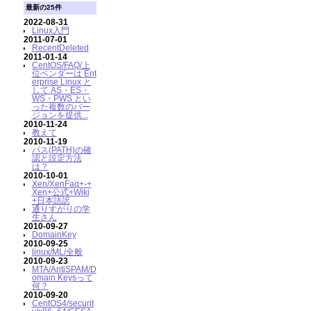
最新の25件
2022-08-31
Linux入門
2011-07-01
RecentDeleted
2011-01-14
CentOS/FAQ/上
位ベンダーは Ent
erprise Linux と
して AS・ES・
WS・PWS とい
った複数のバー
ジョンを提供...
2010-11-24
教えて
2010-11-19
パス(PATH)の確
認と設定方法
は？
2010-10-01
Xen/XenFaq+-+
Xen+公式+Wiki
+日本語訳
通りすがりの学
生さん
2010-09-27
DomainKey
2010-09-25
linux/ML/全般
2010-09-23
MTA/AntiSPAM/D
omain Keysって
何？
2010-09-20
CentOS4/securit