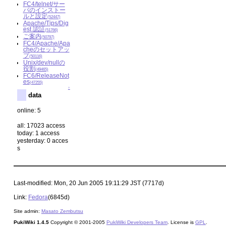
FC4/telnet/サー
バのインストー
ルと設定
(52447)
Apache/Tips/Dig
est 認証
(51766)
ご案内
(50797)
FC4/Apache/Apa
cheのセットアッ
プ
(50116)
Unix/dev/nullの
役割
(49465)
FC6/ReleaseNot
es
(47255)
↑
data
online: 5
all: 17023 access
today: 1 access
yesterday: 0 acces
s
Last-modified: Mon, 20 Jun 2005 19:11:29 JST (7717d)
Link:
Fedora
(6845d)
Site admin:
Masato Zembutsu
PukiWiki 1.4.5
Copyright © 2001-2005
PukiWiki Developers Team
. License is
GPL
.