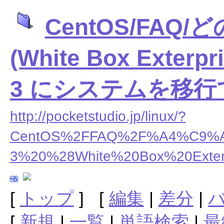
CentOS/FAQ/
(White Box Exterp
3 にシステムを移
http://pocketstudio.jp/linux/?
CentOS%2FFAQ%2F%A4%C9
3%20%28White%20Box%20E
[
トップ
] [
編集
|
差分
|
[
新規
|
一覧
|
単語検索
|
最