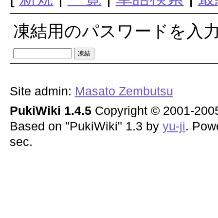
凍結用のパスワードを入
Site admin:
Masato Zembutsu
PukiWiki 1.4.5
Copyright © 2001-20
Based on "PukiWiki" 1.3 by
yu-ji
. Pow
sec.