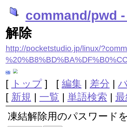
command/pw
解除
http://pocketstudio.jp/linux/?
%20%B8%BD%BA%DF%B0%C
[
トップ
] [
編集
|
差分
|
[
新規
|
一覧
|
単語検索
|
最
凍結解除用のパスワード