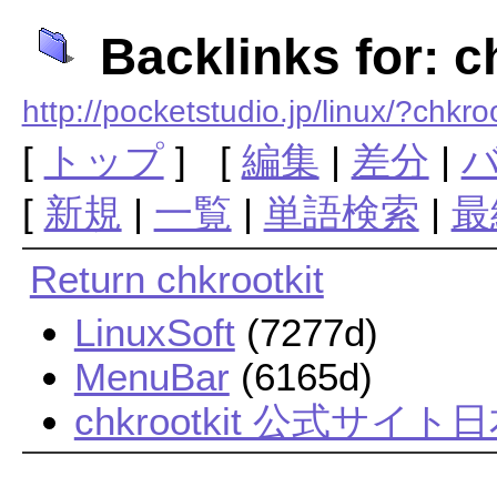
Backlinks for: c
http://pocketstudio.jp/linux/?chkroo
[
トップ
] [
編集
|
差分
|
[
新規
|
一覧
|
単語検索
|
最
Return chkrootkit
LinuxSoft
(7277d)
MenuBar
(6165d)
chkrootkit 公式サイ