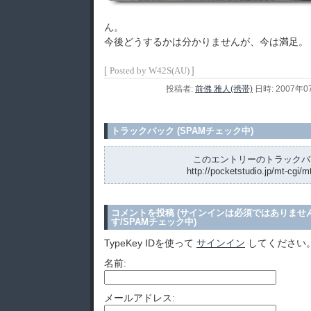
ん。
今後どうするかは分かりませんが、今は満足。
[
]
Posted by W42S(AU)
投稿者:
前佛 雅人(携帯)
日時: 2007年0
トラックバック (SPAMチェック中)
このエントリーのトラックバッ
http://pocketstudio.jp/mt-cgi/m
コメントを投稿 (サインインは必須ではありませ
す/SPAMチェック中)
TypeKey IDを使って
サインイン
してください
名前:
メールアドレス: