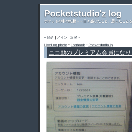
Pocketstudio'z log
ポケットの中の幻想－－日々感じたこと、思ったことを書き
« 続き
|
メイン
|
近況 »
LiveLog photo
::
Logbook
::
Pocketstudio.jp
ニコ動のプレミアム会員になり