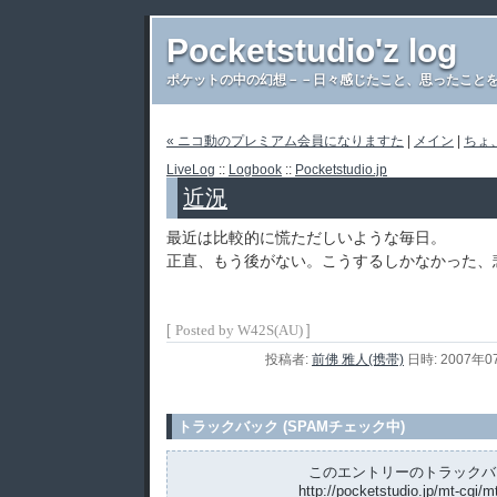
Pocketstudio'z log
ポケットの中の幻想－－日々感じたこと、思ったことを書き
« ニコ動のプレミアム会員になりますた
|
メイン
|
ちょ
LiveLog
::
Logbook
::
Pocketstudio.jp
近況
最近は比較的に慌ただしいような毎日。
正直、もう後がない。こうするしかなかった、
[
]
Posted by W42S(AU)
投稿者:
前佛 雅人(携帯)
日時: 2007年0
トラックバック (SPAMチェック中)
このエントリーのトラックバッ
http://pocketstudio.jp/mt-cgi/m