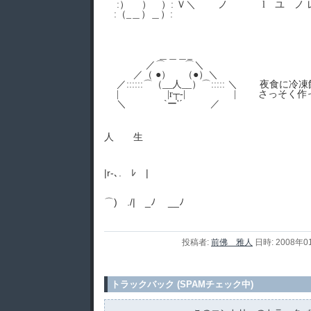
:） ） ）: Ｖ＼ ノ l ユ ノ レ ノ 
:（_＿）＿）:
＿＿＿_
／⌒ ⌒＼
／（ ●） （●）＼
／::::::⌒（__人__）⌒::::: ＼ 夜食
| |r┬-| | さっそく作っ
＼ `ー'´ ／
人 生
. ┼
|r‐､. ﾚ |
⌒) ./| _ﾉ __ﾉ
投稿者:
前佛 雅人
日時: 2008年0
トラックバック (SPAMチェック中)