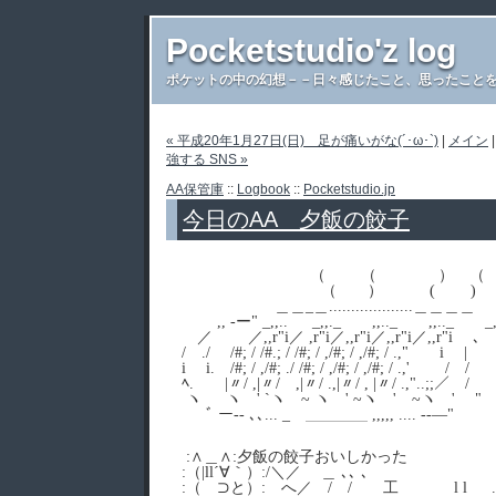
Pocketstudio'z log
ポケットの中の幻想－－日々感じたこと、思ったことを書き
« 平成20年1月27日(日) 足が痛いがな(´･ω･`)
|
メイン
強する SNS »
AA保管庫
::
Logbook
::
Pocketstudio.jp
今日のAA 夕飯の餃子
（ （ ） （
（ ） ( ) 
＿＿_＿..................
,, -ー" _,,.. _,,._ ,,.._ ,,.._ 
／ ／,,r"i／ ,r"i／,,r"i／,,r"i／,,r"i
/ ./ /#; / /#.; / /#; / ,/#; / ,/#; / .," 
i i. /#; / ,/#; ./ /#; / ,/#; / ,/#; / .,' / /
ﾍ. |〃/ ,|〃/ ,|〃/ .,|〃/ , |〃/ .,"..;;／ /
ヽ ヽゝ' `ヽゝ~ ヽゝ' ~ヽゝ'
ﾞ ー-- ､､... _ ＿＿＿＿ ,,,,, .... --―"
:∧＿∧:夕飯の餃子おいしかった
:（|ll´∀｀）:/＼／ ＿ ､､ ､
:（ ⊃と）: へ／ / / 工 l l .l 