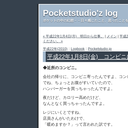
Pocketstudio'z log
ポケットの中の幻想－－日々感じたこと、思ったことを書き
« 平成22年1月4日(月) 明日から仕事。
|
メイン
|
平成
ください。 »
平成22年(2010)
::
Logbook
::
Pocketstudio.jp
平成22年1月8日(金) コンビ
◆近所のコンビニ。
会社の帰りに、コンビニ寄ったんですよ、コン
でね、ちょっとお腹がすいていたので、
ハンバーガーを買っちゃったんですよ。
夜だけど、カロリー高めだけど、
なんとなく買っちゃったんですよ。
レジにいくとですね、
店員さんがいたわけで、
「暖めますか？」って言われた訳です。