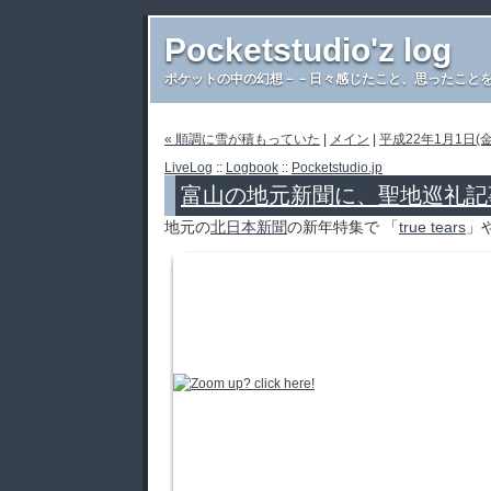
Pocketstudio'z log
ポケットの中の幻想－－日々感じたこと、思ったことを書き
« 順調に雪が積もっていた
|
メイン
|
平成22年1月1日(
LiveLog
::
Logbook
::
Pocketstudio.jp
富山の地元新聞に、聖地巡礼記
地元の
北日本新聞
の新年特集で 「
true tears
」