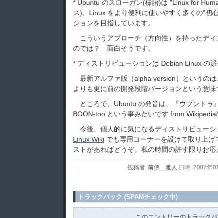
* Ubuntu のスローガン(標語)は "Linux for H
ス)、Linux をより便利に使いやすく多くの"
ションを目指しています。
こういうアプローチ（方向性）を持ったディ
のでは？ 面白そうです。
* ディストリビューションは Debian Linux 
最新アルファ版（alpha version）というのは、ベ
よりも更に前の開発段階バージョンという意味
ところで、Ubuntu の発音は、『ウブントゥ』
BOON-too という事みたいです from Wikiped
今後、個人的に気になるディストリビューシ
Linux Wiki
でも専用コーナーを設けて取り上げ
ストがあればどうぞ。私の時間の許す限りお応
投稿者:
前佛 雅人
日時: 2007年0
トラックバック (SPAMチェック中)
このエントリーのトラックバッ