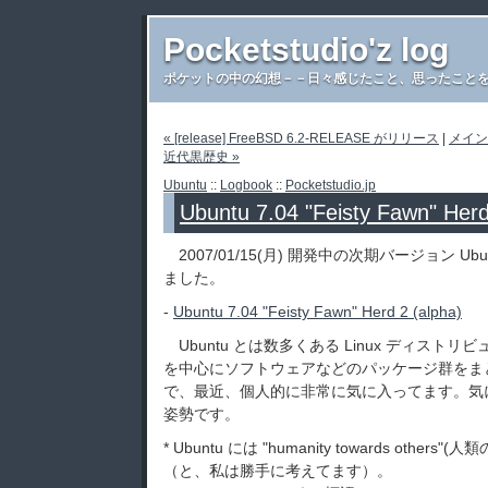
Pocketstudio'z log
ポケットの中の幻想－－日々感じたこと、思ったことを書き
« [release] FreeBSD 6.2-RELEASE がリリース
|
メイン
近代黒歴史 »
Ubuntu
::
Logbook
::
Pocketstudio.jp
Ubuntu 7.04 "Feisty Fawn" H
2007/01/15(月) 開発中の次期バージョン Ubunt
ました。
-
Ubuntu 7.04 "Feisty Fawn" Herd 2 (alpha)
Ubuntu とは数多くある Linux ディストリビュ
を中心にソフトウェアなどのパッケージ群をま
で、最近、個人的に非常に気に入ってます。気に入
姿勢です。
* Ubuntu には "humanity towards other
（と、私は勝手に考えてます）。