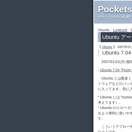
Pockets
ポケットの中の幻想－
Ubuntu ::
Logbook
::
Ubuntu 
【
Ubuntu
】 2007年01
Ubuntu 7.04
2007/01/15(月) 
-
Ubuntu 7.04 "Feisty
Ubuntu とは数多く
トウェアなどのパッ
に入ってます。気に入っ
* Ubuntu には "h
考えてます）。
* Ubuntu のスローガン
をより便利に使いやす
す。
こういうアプローチ