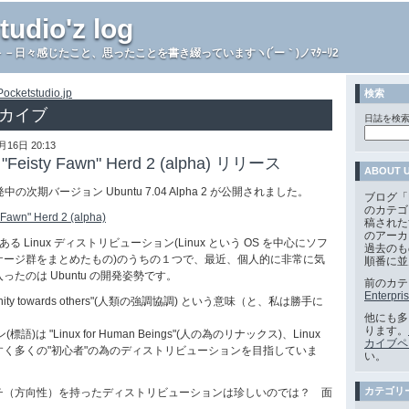
tudio'z log
－日々感じたこと、思ったことを書き綴っていますヽ(´ー｀)ノﾏﾀｰﾘ2
Pocketstudio.jp
検索
アーカイブ
日誌を検索
月16日 20:13
 "Feisty Fawn" Herd 2 (alpha) リリース
ABOUT 
開発中の次期バージョン Ubuntu 7.04 Alpha 2 が公開されました。
ブログ「Poc
のカテゴ
 Fawn" Herd 2 (alpha)
稿された
のアーカ
ある Linux ディストリビューション(Linux という OS を中心にソフ
過去のも
ケージ群をまとめたもの)のうちの１つで、最近、個人的に非常に気
順番に並
たのは Ubuntu の開発姿勢です。
前のカテ
Enterpri
umanity towards others"(人類の強調協調) という意味（と、私は勝手に
他にも多
ります。
(標語)は "Linux for Human Beings"(人の為のリナックス)、Linux
カイブペ
く多くの"初心者"の為のディストリビューションを目指していま
い。
カテゴリ
（方向性）を持ったディストリビューションは珍しいのでは？ 面