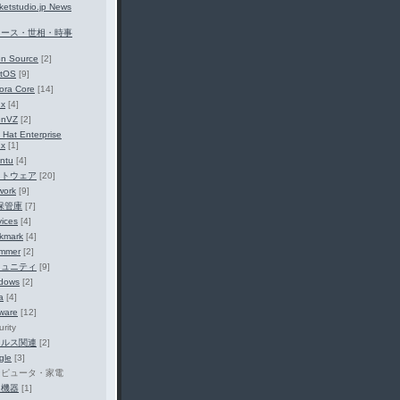
ketstudio.jp News
ニュース・世相・時事
n Source
[2]
tOS
[9]
ora Core
[14]
ux
[4]
enVZ
[2]
 Hat Enterprise
ux
[1]
ntu
[4]
フトウェア
[20]
work
[9]
保管庫
[7]
vices
[4]
kmark
[4]
mmer
[2]
ミュニティ
[9]
dows
[2]
a
[4]
tware
[12]
rity
イルス関連
[2]
gle
[3]
コンピュータ・家電
辺機器
[1]