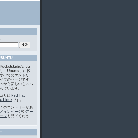
:
UBUNTU
ketstudio'z log」
リ「Ubuntu」に投
すべてのエントリー
イブのページです。
のから新しいものへ
んでいます。
ゴリは
Red Hat
se Linux
です。
くのエントリーがあ
メインページ
や
アー
ージ
も見てくださ
ー