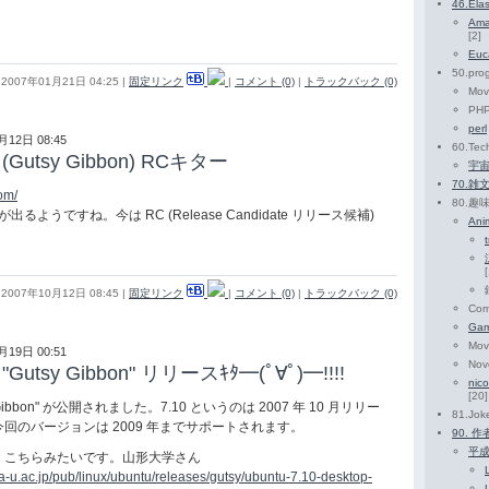
46.Ela
Ama
[2]
Euc
50.pro
2007年01月21日 04:25
|
固定リンク
|
コメント (0)
|
トラックバック (0)
Mov
PH
perl
月12日 08:45
60.Tec
0 (Gutsy Gibbon) RCキター
宇
70.雑
om/
80.趣
が出るようですね。今は RC (Release Candidate リリース候補)
An
2007年10月12日 08:45
|
固定リンク
|
コメント (0)
|
トラックバック (0)
Co
Ga
Mov
月19日 00:51
Nov
0 "Gutsy Gibbon" リリースｷﾀ━(ﾟ∀ﾟ)━!!!!
ni
[20]
tsy Gibbon" が公開されました。7.10 というのは 2007 年 10 月リリー
81.Jok
回のバージョンは 2009 年までサポートされます。
90. 
平成
、こちらみたいです。山形大学さん
ta-u.ac.jp/pub/linux/ubuntu/releases/gutsy/ubuntu-7.10-desktop-