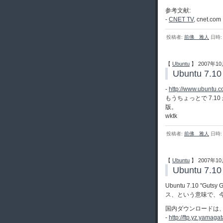
参考文献:
-
CNET TV
, cnet.com
投稿者:
前佛 雅人
日時: 
【
Ubuntu
】 2007年10
Ubuntu 7.1
-
http://www.ubuntu.c
もうちょっとで 7.10 
版。
wktk
投稿者:
前佛 雅人
日時: 
【
Ubuntu
】 2007年10
Ubuntu 7.1
Ubuntu 7.10 "Gu
ス、という意味で、今
国内ダウンロードは
-
http://ftp.yz.yamaga