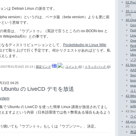
02.Poc
[2]
は Debian Linux の派生です。
20.
[26]
a version）というのは、ベータ版（beta version）よりも更に前
40.Ope
ンという意味です。
Cen
Fed
 の発音は、『ウブントゥ』（英語で言うところの oo-BOON-too と
Lin
 Wikipedia/En）との事です。
Op
なるディストリビューションとして、
Pocketstudio.jp Linux Wiki
Red
Lin
設けて取り上げて行く予定です。何かリクエストがあればどうぞ。私
Ubu
応えします。
ソ
41.Net
2007年01月16日 20:13
|
固定リンク
|
コメント (0)
|
トラックバック (0)
AA
Ser
boo
月21日 04:25
spa
 Ubuntu の LiveCD デモを放送
コ
42.Win
system
Vist
sof
で Ubuntu の LiveCD を使った簡単 Linux 講座が放送されてまし
43.Secu
x が使えますよという内容（日本語環境では色々弊害ある場合もあるよう
ウ
44.goo
はどう聴いても『ウブントゥ』もしくは『ウブンツー』、決定。
45.
周