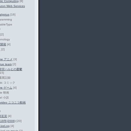
stic Computing
[8]
zon Web Services
alyptus
[16]
gramming
ableType
P
[2]
hnology
宙開発
[4]
文
[2]
味
ime アニメ
[3]
true tears
[2]
涼宮ハルヒの憂鬱
[15]
鑑賞記録
mic コミック
me ゲーム
[4]
ie 映画
el 小説
covideo ニコニコ動画
e
作者近況
[4]
18年(2006)
[20]
LiveLog
[4]
LiveLog movie
[2]