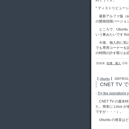
白そうです。
* ディストリビューション
最新アルファ版（alph
の開発段階バージョ
ところで、Ubuntu
いう事みたいです from
今後、個人的に気に
でも専用コーナーを
の時間の許す限りお
投稿者:
前佛 雅人
日時: 
【
Ubuntu
】 2007年01
CNET TV で
-
Try fee operationg 
CNET TV の週末特集
た。簡単に Linu
ですが・・・）。
Ubuntu の発音