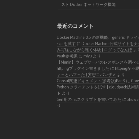
スト Docker ネットワーク機能
最近のコメント
Docker Machine 0.3 の新機能、generic ドラ
scp を試す
に
Docker Machine公式サイトを
み写経しながら軽く体験 | ログってなんぼ
よ
Vault参考訳
に
miyu
より
【Munin】ウェブサーバのレスポンスを調べ
httpingプラグイン書きました
に
httpingが
ょっとハマった | 妄想コバンザメ
より
Consul関連ドキュメント(参考訳)Part3
に
Con
Python クライアントを試す | cloudpack技
ト
より
Serf用のinitスクリプトを書いてみた
に
zhuwe
り