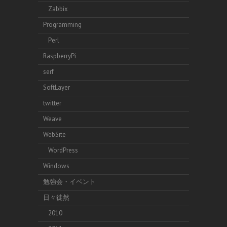
Zabbix
Programming
Perl
RaspberryPi
serf
SoftLayer
twitter
Weave
WebSite
WordPress
Windows
勉強会・イベント
日々徒然
2010