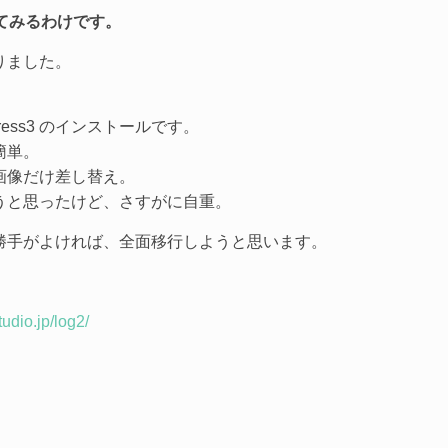
行してみるわけです。
りました。
ress3 のインストールです。
簡単。
画像だけ差し替え。
うと思ったけど、さすがに自重。
勝手がよければ、全面移行しようと思います。
tudio.jp/log2/