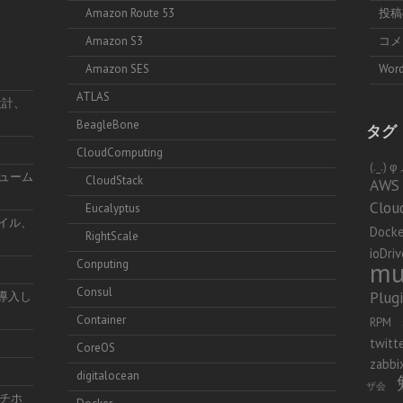
Amazon Route 53
投
Amazon S3
コ
Amazon SES
Word
ATLAS
設計、
BeagleBone
タグ
CloudComputing
(._.)
リューム
CloudStack
AWS
Clou
Eucalyptus
ファイル、
Docke
RightScale
ioDriv
mu
Conputing
Consul
Plug
を導入し
Container
RPM
twitt
CoreOS
zabbi
digitalocean
ザ会
チホ