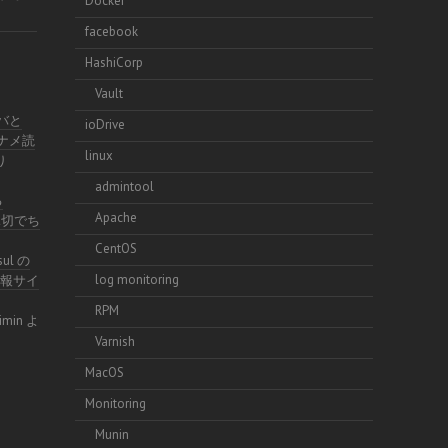
Docker
facebook
HashiCorp
Vault
イバと
ioDrive
ナナメ読
linux
り
admintool
る
Apache
不親切でち
CentOS
sul の
log monitoring
術情報サイ
RPM
imin
よ
Varnish
MacOS
Monitoring
Munin