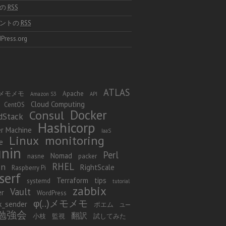
稿の
RSS
メントの
RSS
Press.org
ATLAS
 φ メモメモ
Apache
Amazon S3
API
Cloud Computing
CentOS
Docker
Consul
dStack
Hashicorp
r Machine
IaaS
Linux
monitoring
e
nin
Perl
Nomad
nasne
packer
RHEL
in
RightScale
Raspberry Pi
serf
Terraform
tips
systemd
tutorial
zabbix
Vault
er
WordPress
φ(..)メモメモ
x_sender
ポエム
ユー
勉強会
翻訳
小枝
監視
試してみた