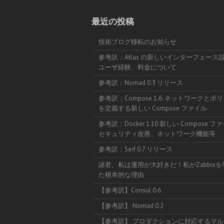
最近の投稿
技術ブログ移転のお知らせ
参考訳：Atlas の新しいインターフェース
ユーザ経験、料金について
参考訳：Nomad 0.3 リリース
参考訳：Compose 1.6: ネットワークとボ
を定義する新しい Compose ファイル
参考訳：Docker 1.10 新しい Compose 
セキュリティ改善、ネットワーク機能等
参考訳：Serf 0.7 リリース
諸君、私は運用が大好きだ！私がZabbix
た根本的な理由
【参考訳】Consul 0.6
【参考訳】 Nomad 0.2
【参考訳】 プロダクションに対応するマル