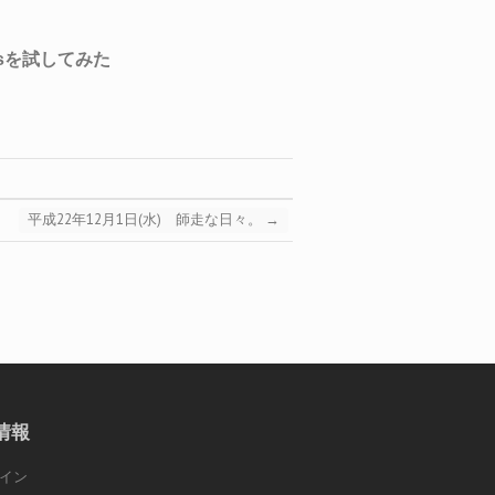
平成22年12月1日(水) 師走な日々。
→
情報
イン